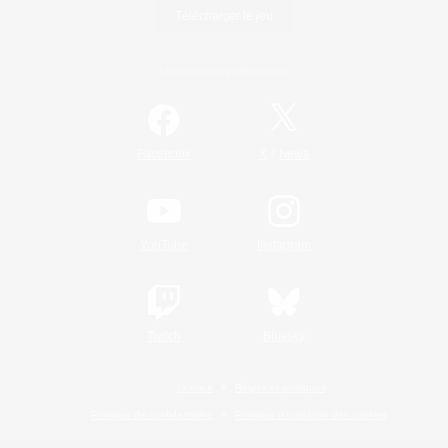
Télécharger le jeu
Informations officielles
/
Facebook
X
News
YouTube
Instagram
Twitch
Bluesky
Licence
Règles et politiques
Politique de confidentialité
Politique d'utilisation des cookies