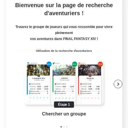
Bienvenue sur la page de recherche
Sunchasers
d'aventuriers !
Recrutement de nouveaux membres
Louisoix [Chaos]
Trouvez le groupe de joueurs qui vous ressemble pour vivre
pleinement
20
Places à pourvoir
vos aventures dans FINAL FANTASY XIV !
Sunchasers
Utilisation de la recherche d'aventuriers
Débutants bienvenus
Jeu détendu
Joueurs sociaux
Amateurs de jeu de rôle
EN
Étape 1
Chercher un groupe
Prend
Voir détails
Fin du recrutement le 15/08/2026