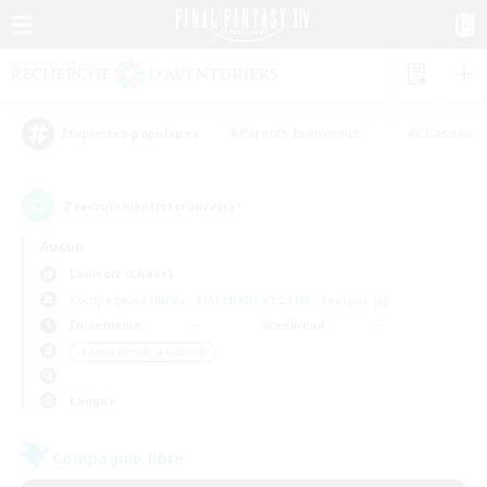
#Parents bienvenus
#Chasses
Étiquettes populaires
2
recrutement(s) trouvé(s) !
Aucun
Louisoix (Chaos)
Compagnies libres
Linkshells et LSIM
Équipes JcJ
En semaine
Week-end
＃Amateurs de jeu de rôle
Langue
Compagnie libre