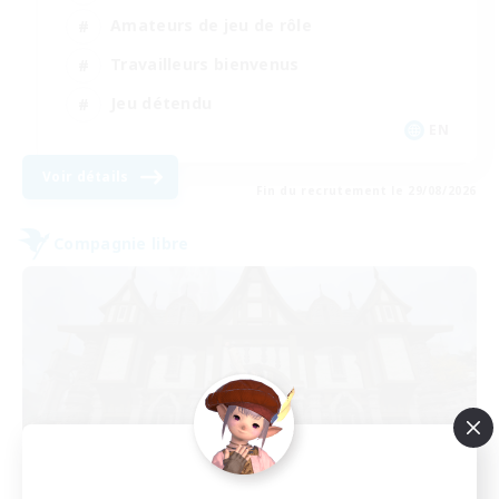
Amateurs de jeu de rôle
Travailleurs bienvenus
Jeu détendu
EN
Voir détails
Fin du recrutement le 29/08/2026
Compagnie libre