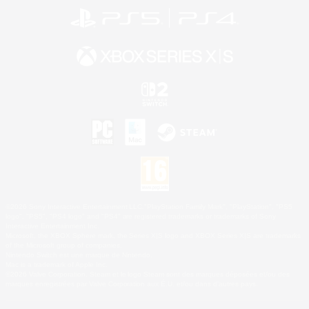
©2026 Sony Interactive Entertainment LLC."PlayStation Family Mark", "PlayStation", "PS5
logo", "PS5", "PS4 logo" and "PS4" are registered trademarks or trademarks of Sony
Interactive Entertainment Inc.
Microsoft, the XBOX Sphere mark, the Series X|S logo and XBOX Series X|S are trademarks
of the Microsoft group of companies.
Nintendo Switch est une marque de Nintendo.
Mac is a trademark of Apple Inc.
©2026 Valve Corporation. Steam et le logo Steam sont des marques déposées et/ou des
marques enregistrées par Valve Corporation aux É.U. et/ou dans d'autres pays.