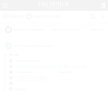
#Parents bienvenus
#Chasses
Étiquettes populaires
0
recrutement(s) trouvé(s) !
Aucun
Cerberus (Chaos)
Compagnies libres
Linkshells et LSIM
Équipes JcJ
En semaine
Week-end
＃Amateurs de logement
Langue