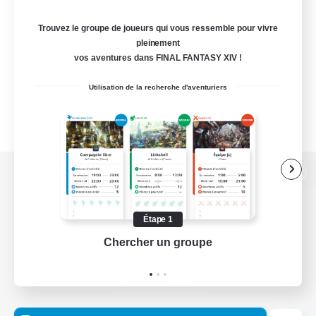
Trouvez le groupe de joueurs qui vous ressemble pour vivre
pleinement
vos aventures dans FINAL FANTASY XIV !
Utilisation de la recherche d'aventuriers
Version de bureau
Étape 1
Chercher un groupe
Prend
Télécharger le jeu
Informations officielles