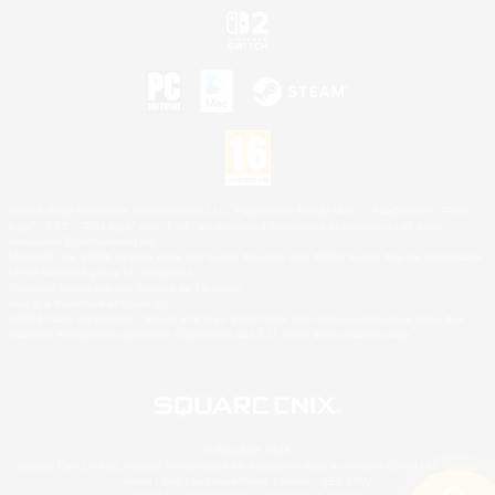
©2026 Sony Interactive Entertainment LLC."PlayStation Family Mark", "PlayStation", "PS5
logo", "PS5", "PS4 logo" and "PS4" are registered trademarks or trademarks of Sony
Interactive Entertainment Inc.
Microsoft, the XBOX Sphere mark, the Series X|S logo and XBOX Series X|S are trademarks
of the Microsoft group of companies.
Nintendo Switch est une marque de Nintendo.
Mac is a trademark of Apple Inc.
©2026 Valve Corporation. Steam et le logo Steam sont des marques déposées et/ou des
marques enregistrées par Valve Corporation aux É.U. et/ou dans d'autres pays.
© SQUARE ENIX
Square Enix Limited, société immatriculée en Angleterre sous le numéro 01804186 - Siège
social : 240 Blackfriars Road, London, SE1 8NW.