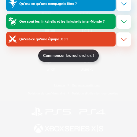
Qu'est-ce qu'une compagnie libre ?
/
Facebook
X
News
Que sont les linkshells et les linkshells inter-Monde ?
Qu'est-ce qu'une équipe JcJ ?
YouTube
Instagram
Commencer les recherches !
Twitch
Bluesky
Licence
Règles et politiques
Politique de confidentialité
Politique d'utilisation des cookies