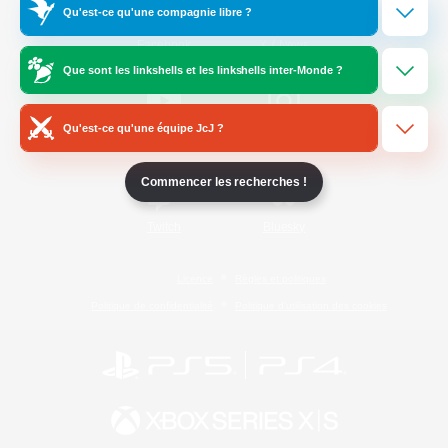
Qu'est-ce qu'une compagnie libre ?
/
Facebook
X
News
Que sont les linkshells et les linkshells inter-Monde ?
Qu'est-ce qu'une équipe JcJ ?
YouTube
Instagram
Commencer les recherches !
Twitch
Bluesky
Licence
Règles et politiques
Politique de confidentialité
Politique d'utilisation des cookies