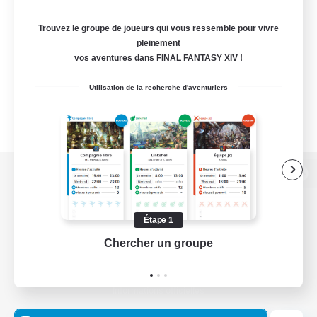
Trouvez le groupe de joueurs qui vous ressemble pour vivre
pleinement
vos aventures dans FINAL FANTASY XIV !
Utilisation de la recherche d'aventuriers
Version de bureau
Étape 1
Chercher un groupe
Prend
Télécharger le jeu
Informations officielles