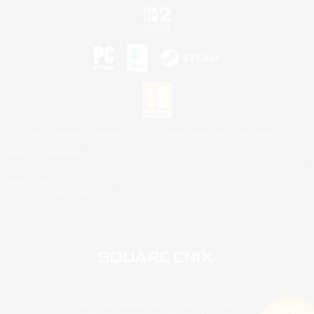
©2026 Sony Interactive Entertainment LLC."PlayStation Family Mark", "PlayStation", "PS5
logo", "PS5", "PS4 logo" and "PS4" are registered trademarks or trademarks of Sony
Interactive Entertainment Inc.
Microsoft, the XBOX Sphere mark, the Series X|S logo and XBOX Series X|S are trademarks
of the Microsoft group of companies.
Nintendo Switch est une marque de Nintendo.
Mac is a trademark of Apple Inc.
©2026 Valve Corporation. Steam et le logo Steam sont des marques déposées et/ou des
marques enregistrées par Valve Corporation aux É.U. et/ou dans d'autres pays.
© SQUARE ENIX
Square Enix Limited, société immatriculée en Angleterre sous le numéro 01804186 - Siège
social : 240 Blackfriars Road, London, SE1 8NW.