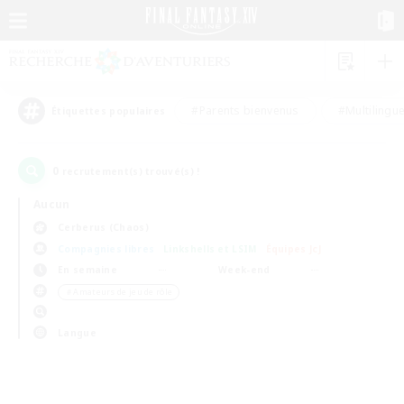
#Parents bienvenus
#Multilingu
Étiquettes populaires
0
recrutement(s) trouvé(s) !
Aucun
Cerberus (Chaos)
Compagnies libres
Linkshells et LSIM
Équipes JcJ
En semaine
Week-end
＃Amateurs de jeu de rôle
Langue