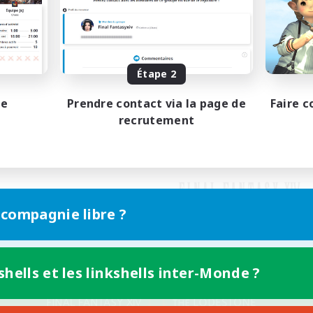
Étape 2
pe
Prendre contact via la page de
Faire c
recrutement
 compagnie libre ?
shells et les linkshells inter-Monde ?
Version mobile