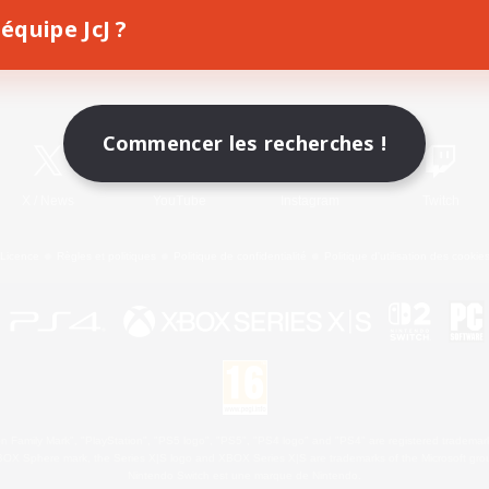
équipe JcJ ?
Télécharger le jeu
Informations officielles
Commencer les recherches !
X
/
News
YouTube
Instagram
Twitch
Licence
Règles et politiques
Politique de confidentialité
Politique d'utilisation des cookie
 Family Mark", "PlayStation", "PS5 logo", "PS5", "PS4 logo" and "PS4" are registered trademark
XBOX Sphere mark, the Series X|S logo and XBOX Series X|S are trademarks of the Microsoft gro
Nintendo Switch est une marque de Nintendo.