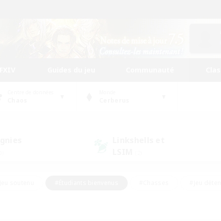
FFXIV
Guides du jeu
Communauté
Cla
Centre de données
Monde
Chaos
Cerberus
gnies
Linkshells et
LSIM
0)
(2)
Jeu soutenu
#Étudiants bienvenus
#Chasses
#Jeu déte
nts joueurs
#Amateurs d'histoire
#Multilingue
#Amate
#Amateurs de JcJ
#Amateurs de mirage
#Carte aux trésors