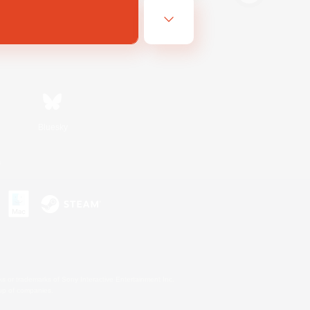
Bluesky
s
s or trademarks of Sony Interactive Entertainment Inc.
up of companies.