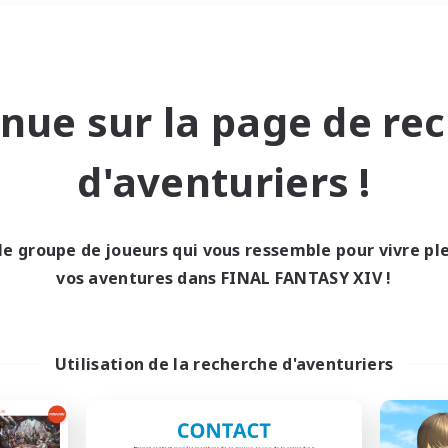
Week-end
＃Étudiants bienvenus
nue sur la page de re
d'aventuriers !
le groupe de joueurs qui vous ressemble pour vivre p
0 résultat
vos aventures dans FINAL FANTASY XIV !
cun recrutement trou
Utilisation de la recherche d'aventuriers
Réessayez avec des critères différents.