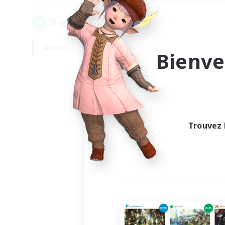
0
recrutement(s) trouvé(s) !
Aucun
En semaine
Bienve
Trouvez 
Au