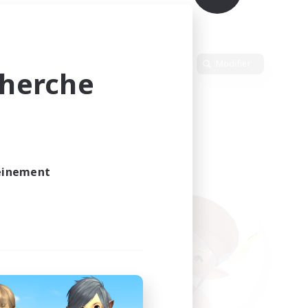
Langue
Modifier
cherche
leinement
vé.