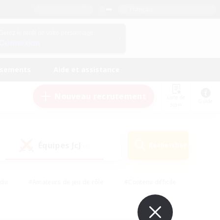
Français
Gérez le profil de votre personnage
Connexion
ssements
Aide et assistance
Nouveau recrutement
Liste de
Guide
suivi
Équipes JcJ
Rechercher
(0)
ndu
#Amateurs de jeu de rôle
#Contenu difficile
urs de logement
#Passe-temps/Intérêts
#Joueurs sociaux
#Travailleurs bienvenus