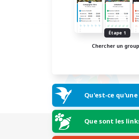
Étape 1
Chercher un grou
Qu'est-ce qu'une
Que sont les link