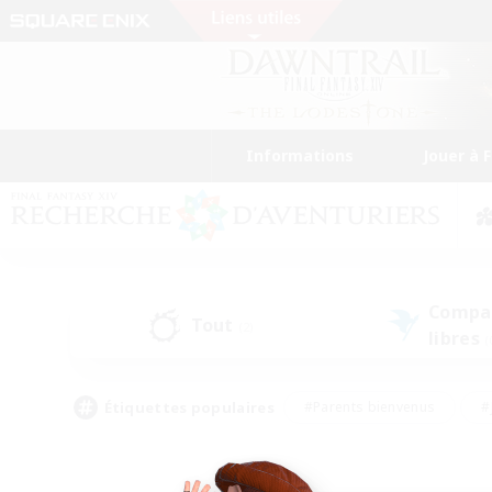
Informations
Jouer à 
Compa
Tout
(2)
libres
(
Étiquettes populaires
#Parents bienvenus
#
#Amateurs de capture d'écran
#Événeme
#Artisans/Récolteurs
#Débutants bienvenus