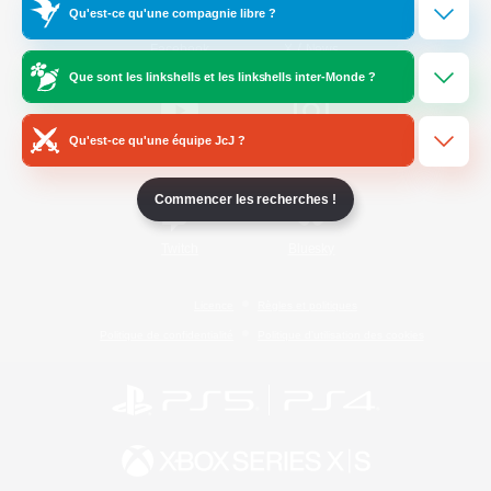
Qu'est-ce qu'une compagnie libre ?
/
Facebook
X
News
Que sont les linkshells et les linkshells inter-Monde ?
Qu'est-ce qu'une équipe JcJ ?
YouTube
Instagram
Commencer les recherches !
Twitch
Bluesky
Licence
Règles et politiques
Politique de confidentialité
Politique d'utilisation des cookies