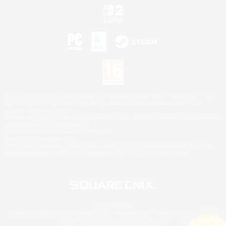
©2026 Sony Interactive Entertainment LLC."PlayStation Family Mark", "PlayStation", "PS5
logo", "PS5", "PS4 logo" and "PS4" are registered trademarks or trademarks of Sony
Interactive Entertainment Inc.
Microsoft, the XBOX Sphere mark, the Series X|S logo and XBOX Series X|S are trademarks
of the Microsoft group of companies.
Nintendo Switch est une marque de Nintendo.
Mac is a trademark of Apple Inc.
©2026 Valve Corporation. Steam et le logo Steam sont des marques déposées et/ou des
marques enregistrées par Valve Corporation aux É.U. et/ou dans d'autres pays.
© SQUARE ENIX
Square Enix Limited, société immatriculée en Angleterre sous le numéro 01804186 - Siège
social : 240 Blackfriars Road, London, SE1 8NW.