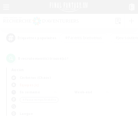
#Parents bienvenus
#Jeu souten
Étiquettes populaires
0
recrutement(s) trouvé(s) !
Aucun
Cerberus (Chaos)
Équipes JcJ
En semaine
Week-end
＃Passe-temps/Intérêts
Langue