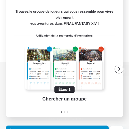
Trouvez le groupe de joueurs qui vous ressemble pour vivre
pleinement
vos aventures dans FINAL FANTASY XIV !
Utilisation de la recherche d'aventuriers
Version de bureau
Étape 1
Chercher un groupe
Prend
Télécharger le jeu
Informations officielles