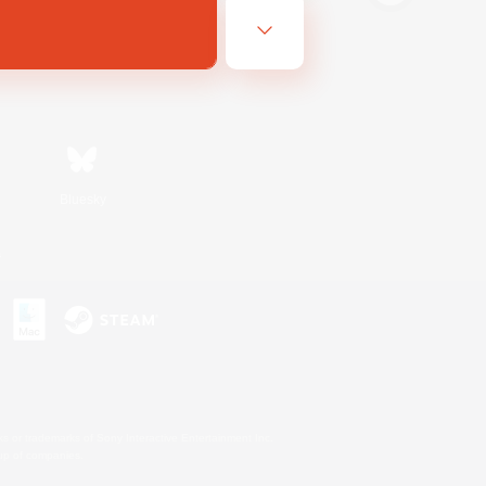
Bluesky
s
s or trademarks of Sony Interactive Entertainment Inc.
up of companies.