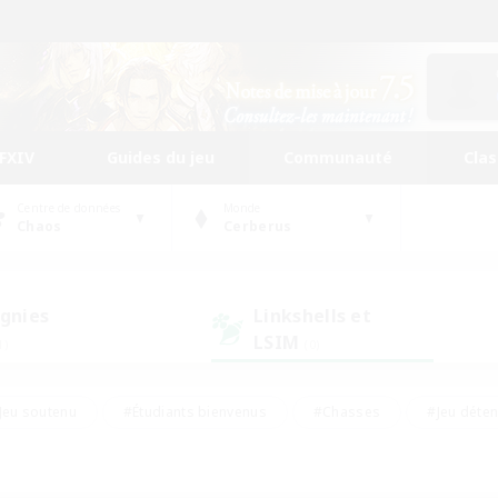
FFXIV
Guides du jeu
Communauté
Cla
Centre de données
Monde
Chaos
Cerberus
gnies
Linkshells et
LSIM
1)
(0)
Jeu soutenu
#Étudiants bienvenus
#Chasses
#Jeu déte
nts joueurs
#Amateurs d'histoire
#Multilingue
#Amate
#Amateurs de JcJ
#Amateurs de mirage
#Carte aux trésors