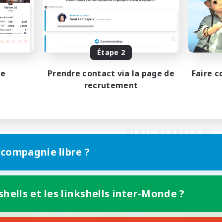
Étape 2
pe
Prendre contact via la page de
Faire c
recrutement
 compagnie libre ?
shells et les linkshells inter-Monde ?
Version mobile