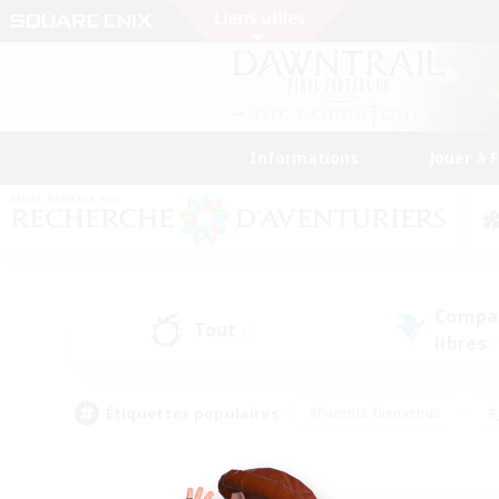
Informations
Jouer à 
Compa
Tout
(1)
libres
(
Étiquettes populaires
#Parents bienvenus
#
#Amateurs de capture d'écran
#Événeme
#Artisans/Récolteurs
#Débutants bienvenus