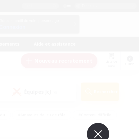
Français
Gérez le profil de votre personnage
Connexion
ssements
Aide et assistance
Nouveau recrutement
Liste de
Guide
suivi
Équipes JcJ
Rechercher
(0)
ndu
#Amateurs de jeu de rôle
#Contenu difficile
urs de logement
#Passe-temps/Intérêts
#Joueurs sociaux
#Travailleurs bienvenus