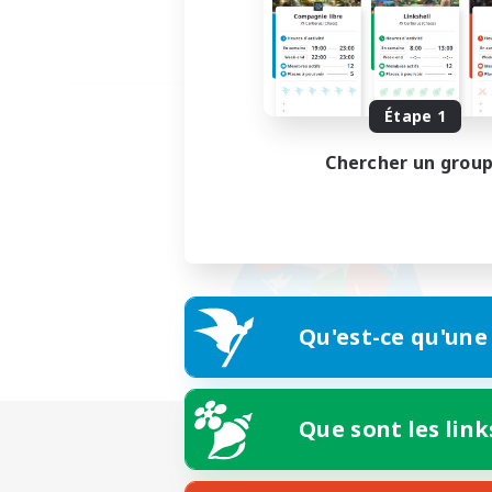
Étape 1
Chercher un grou
Qu'est-ce qu'une
Que sont les link