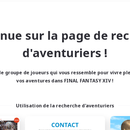
Week-end
＃Amateurs de JcJ
nue sur la page de re
d'aventuriers !
le groupe de joueurs qui vous ressemble pour vivre p
0 résultat
vos aventures dans FINAL FANTASY XIV !
cun recrutement trou
Utilisation de la recherche d'aventuriers
Réessayez avec des critères différents.