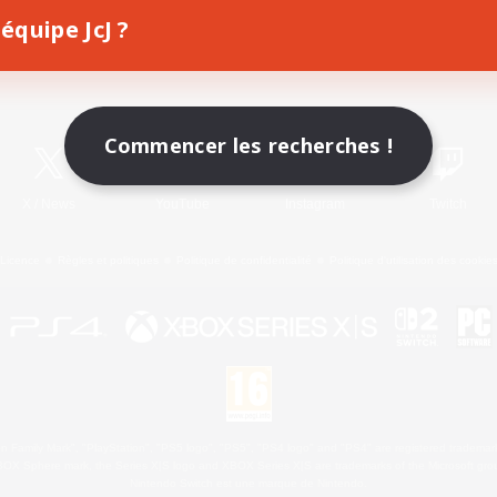
équipe JcJ ?
Télécharger le jeu
Informations officielles
Commencer les recherches !
X
/
News
YouTube
Instagram
Twitch
Licence
Règles et politiques
Politique de confidentialité
Politique d'utilisation des cookie
 Family Mark", "PlayStation", "PS5 logo", "PS5", "PS4 logo" and "PS4" are registered trademark
XBOX Sphere mark, the Series X|S logo and XBOX Series X|S are trademarks of the Microsoft gro
Nintendo Switch est une marque de Nintendo.