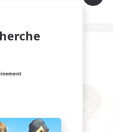
Langue
Modifier
cherche
leinement
vé.