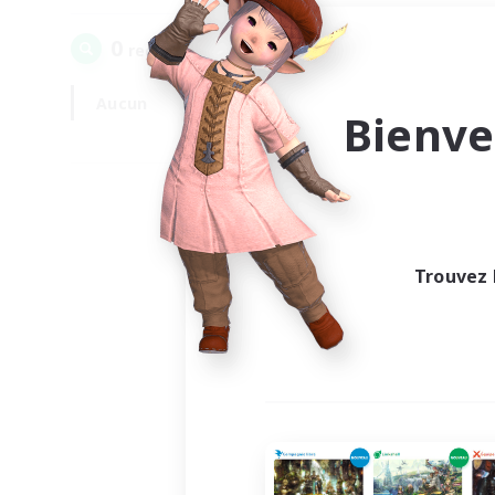
0
recrutement(s) trouvé(s) !
Aucun
En semaine
Bienve
Trouvez 
Au