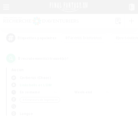
#Parents bienvenus
#Jeu souten
Étiquettes populaires
0
recrutement(s) trouvé(s) !
Aucun
Cerberus (Chaos)
Linkshells et LSIM
En semaine
Week-end
＃Amateurs de logement
Langue