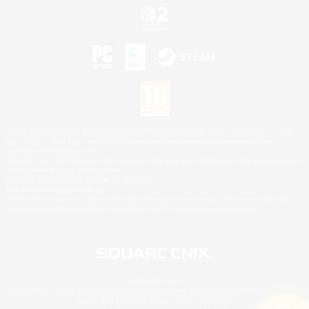
©2026 Sony Interactive Entertainment LLC."PlayStation Family Mark", "PlayStation", "PS5
logo", "PS5", "PS4 logo" and "PS4" are registered trademarks or trademarks of Sony
Interactive Entertainment Inc.
Microsoft, the XBOX Sphere mark, the Series X|S logo and XBOX Series X|S are trademarks
of the Microsoft group of companies.
Nintendo Switch est une marque de Nintendo.
Mac is a trademark of Apple Inc.
©2026 Valve Corporation. Steam et le logo Steam sont des marques déposées et/ou des
marques enregistrées par Valve Corporation aux É.U. et/ou dans d'autres pays.
© SQUARE ENIX
Square Enix Limited, société immatriculée en Angleterre sous le numéro 01804186 - Siège
social : 240 Blackfriars Road, London, SE1 8NW.