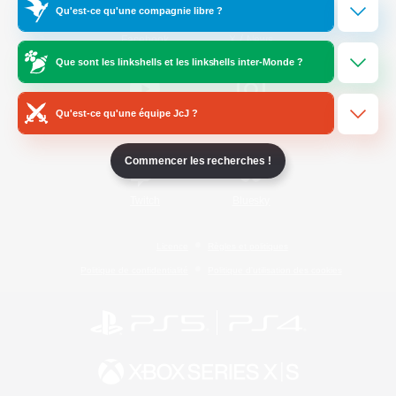
Qu'est-ce qu'une compagnie libre ?
/
Facebook
X
News
Que sont les linkshells et les linkshells inter-Monde ?
Qu'est-ce qu'une équipe JcJ ?
YouTube
Instagram
Commencer les recherches !
Twitch
Bluesky
Licence
Règles et politiques
Politique de confidentialité
Politique d'utilisation des cookies