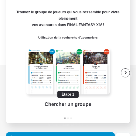
Trouvez le groupe de joueurs qui vous ressemble pour vivre
pleinement
vos aventures dans FINAL FANTASY XIV !
Utilisation de la recherche d'aventuriers
Version de bureau
Étape 1
Chercher un groupe
Prend
Télécharger le jeu
Informations officielles