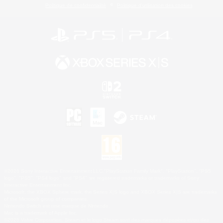
Politique de confidentialité
Politique d'utilisation des cookies
©2026 Sony Interactive Entertainment LLC."PlayStation Family Mark", "PlayStation", "PS5
logo", "PS5", "PS4 logo" and "PS4" are registered trademarks or trademarks of Sony
Interactive Entertainment Inc.
Microsoft, the XBOX Sphere mark, the Series X|S logo and XBOX Series X|S are trademarks
of the Microsoft group of companies.
Nintendo Switch est une marque de Nintendo.
Mac is a trademark of Apple Inc.
©2026 Valve Corporation. Steam et le logo Steam sont des marques déposées et/ou des