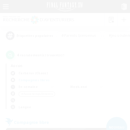
#Parents bienvenus
#Jeu souten
Étiquettes populaires
4
recrutement(s) trouvé(s) !
Aucun
Cerberus (Chaos)
Compagnies libres
En semaine
Week-end
＃Passe-temps/Intérêts
Langue
Compagnie libre
NOUVEAU