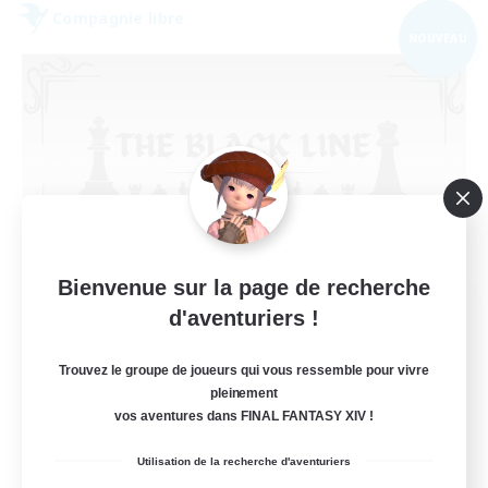
Compagnie libre
NOUVEAU
Bienvenue sur la page de recherche
The Black Line
d'aventuriers !
Recrutement de nouveaux membres
Cerberus [Chaos]
Trouvez le groupe de joueurs qui vous ressemble pour vivre
pleinement
50
Places à pourvoir
vos aventures dans FINAL FANTASY XIV !
Casual Community!
Utilisation de la recherche d'aventuriers