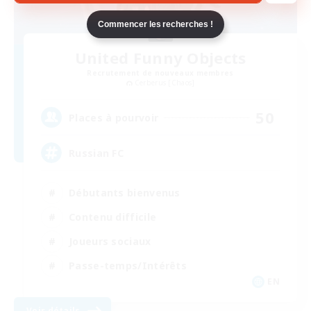
Commencer les recherches !
United Funny Objects
Recrutement de nouveaux membres
Cerberus [Chaos]
50
Places à pourvoir
Russian FC
Débutants bienvenus
Contenu difficile
Joueurs sociaux
Passe-temps/Intérêts
EN
Voir détails