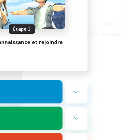
Jeu détendu
Contenu difficile
FR
FR
Étape 3
e 29/08/2026
Fin du recrutement le 29/08/2026
onnaissance et rejoindre
membres