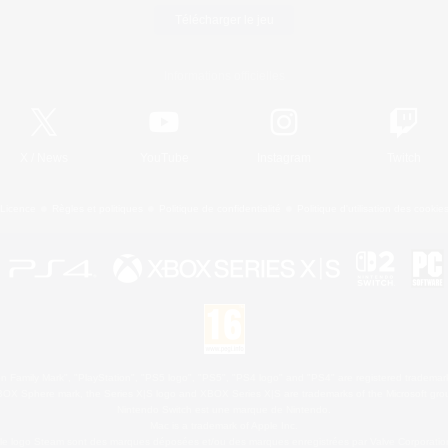
Télécharger le jeu
Informations officielles
X
/
News
YouTube
Instagram
Twitch
Licence
Règles et politiques
Politique de confidentialité
Politique d'utilisation des cookie
 Family Mark", "PlayStation", "PS5 logo", "PS5", "PS4 logo" and "PS4" are registered trademark
XBOX Sphere mark, the Series X|S logo and XBOX Series X|S are trademarks of the Microsoft gro
Nintendo Switch est une marque de Nintendo.
Mac is a trademark of Apple Inc.
le logo Steam sont des marques déposées et/ou des marques enregistrées par Valve Corporation