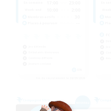
17:00
23:00
En semaine
En se
10:00
2:00
Week-end
Week
30
Membres actifs
Mem
--
Places à pourvoir
Pla
FC
Déb
Jeu détendu
Jeu
Débutants bienvenus
Con
Contenu difficile
Ama
Joueurs sociaux
EN
Fin du recrutement le 06/09/2026
Compagnie libre
Compag
NOUVEAU