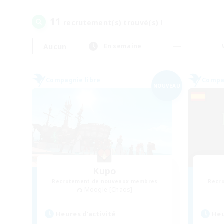
11
recrutement(s) trouvé(s) !
Aucun
En semaine
Compagnie libre
Compag
NOUVEAU
Kupo
Recrutement de nouveaux membres
Recr
Moogle [Chaos]
Heures d'activité
Heu