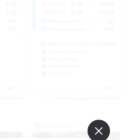
1:00
0:00
23:00
En semaine
2:00
0:00
23:00
Week-end
60
35
Membres actifs
50
100
Places à pourvoir
MMO c'est mieux ensemble
Débutants bienvenus
Joueurs sociaux
Contenu difficile
Jeu détendu
FR
FR
e 05/09/2026
Fin du recrutement le 04/09/2026
Compagnie libre