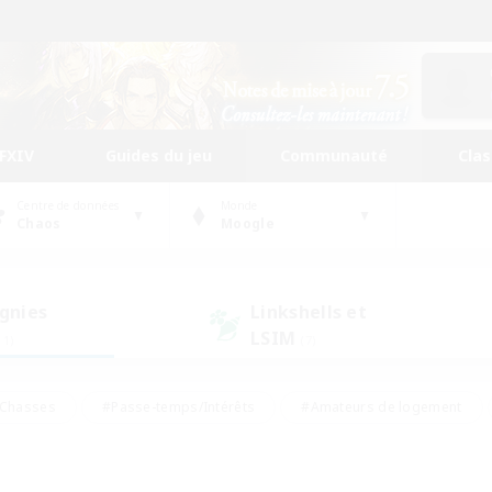
FFXIV
Guides du jeu
Communauté
Cla
Centre de données
Monde
Chaos
Moogle
gnies
Linkshells et
LSIM
11)
(7)
Chasses
#Passe-temps/Intérêts
#Amateurs de logement
nus
#Amateurs de capture d'écran
#Événements joueurs
mateurs de mirage
#Carte aux trésors
#Joueurs sociaux