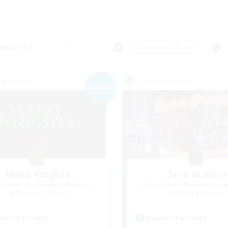
Week-end
＃Contenu difficile
nie libre
Compagnie libre
NOUVEAU
Mako Knights
Zero Gravity
utement de nouveaux membres
Recrutement de nouveaux 
Moogle [Chaos]
Moogle [Chaos]
res d'activité
Heures d'activité