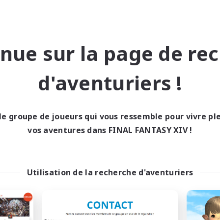
nue sur la page de re
HeroCorp
FairyNebulas
d'aventuriers !
utement de nouveaux membres
Recrutement de nouveaux 
Moogle [Chaos]
Moogle [Chaos]
res d'activité
Heures d'activité
le groupe de joueurs qui vous ressemble pour vivre p
14:00
24:00
16:00
maine
En semaine
vos aventures dans FINAL FANTASY XIV !
12:00
1:00
10:00
-end
Week-end
14
bres actifs
Membres actifs
6
ces à pourvoir
Places à pourvoir
Utilisation de la recherche d'aventuriers
eurs sociaux
Débutants bienvenus