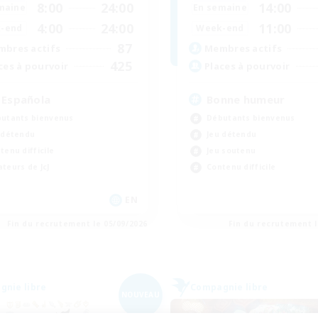
8:00
24:00
14:00
maine
En semaine
4:00
24:00
11:00
-end
Week-end
87
bres actifs
Membres actifs
425
ces à pourvoir
Places à pourvoir
 Española
Bonne humeur
utants bienvenus
Débutants bienvenus
 détendu
Jeu détendu
tenu difficile
Jeu soutenu
teurs de JcJ
Contenu difficile
EN
Fin du recrutement le 05/09/2026
Fin du recrutement l
nie libre
Compagnie libre
NOUVEAU