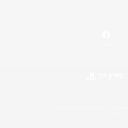
Facebook
©2026 Sony Interactive Entertainment LLC."PlayStation
Microsoft, the 
©2026 Valve Corporation. Steam et 