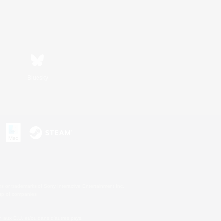
Bluesky
s
s or trademarks of Sony Interactive Entertainment Inc.
up of companies.
 aux É.U. et/ou dans d'autres pays.