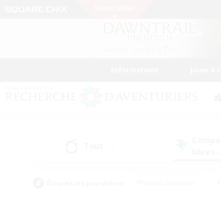
Informations
Jouer à 
Compa
Tout
(18)
libres
(
Étiquettes populaires
#Parents bienvenus
#
#Amateurs d'histoire
#Étudiants bienve
#Artisans/Récolteurs
#Amateurs de JcJ
#A