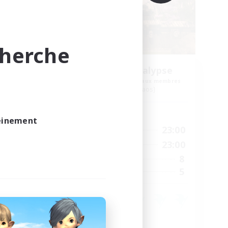
cherche
Anges - Apocalypse
membres
Recrutement de nouveaux membres
Moogle [Chaos]
Heures d'activité
leinement
23:00
0:00
23:00
En semaine
24:00
0:00
23:00
Week-end
3
8
Membres actifs
--
5
Places à pourvoir
Débutants bienvenus