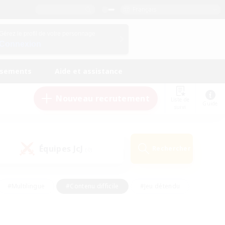
Français
Gérez le profil de votre personnage
Connexion
ssements
Aide et assistance
Nouveau recrutement
Liste de
Guide
suivi
Équipes JcJ
Rechercher
(0)
#Multilingue
#Contenu difficile
#Jeu détendu
#Amateurs de jeu de rôle
#Jeu soutenu
#Débutants bienvenus
#Travailleurs bienvenus