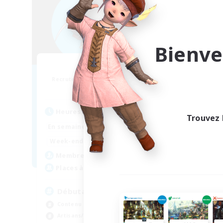
Bienve
OnlyFuns
Recrutement de nouveaux membres
Recr
Moogle [Chaos]
Heures d'activité
Heu
Trouvez 
1:00
24:00
En semaine
En se
1:00
24:00
Week-end
Week
14
Membres actifs
Mem
--
Places à pourvoir
Pla
Débutants acceptés
Contenu difficile
Jou
Artisans/Récolteurs