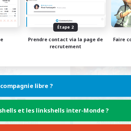
 détendu
Jeu détendu
se-temps/Intérêts
Carte aux trésors
tenu difficile
Contenu difficile
FR
Étape 2
Fin du recrutement le 31/08/2026
Fin du recrutement l
pe
Prendre contact via la page de
Faire c
recrutement
nie libre
Compagnie libre
 compagnie libre ?
shells et les linkshells inter-Monde ?
NOX HL
Fireflies
utement de nouveaux membres
Recrutement de nouveaux 
Moogle [Chaos]
Moogle [Chaos]