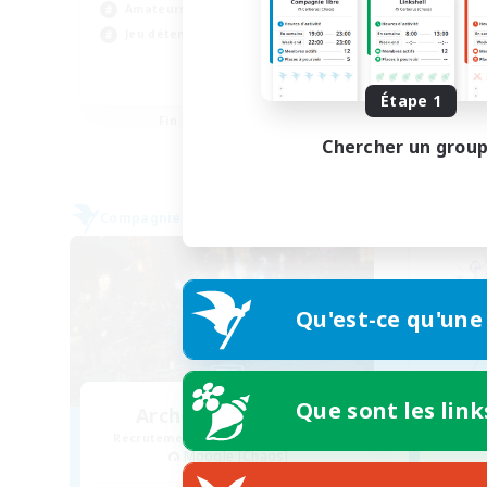
Jeu
Amateurs de logement
Pas
Jeu détendu
Con
DE / FR
Étape 1
Fin du recrutement le 04/09/2026
Chercher un grou
Compagnie libre
Compag
Qu'est-ce qu'une
Que sont les link
Archons of Aether
Recrutement de nouveaux membres
Recr
Moogle [Chaos]