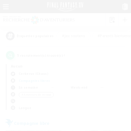
#Jeu soutenu
#Parents bienvenu
Étiquettes populaires
1
recrutement(s) trouvé(s) !
Aucun
Cerberus (Chaos)
Compagnies libres
En semaine
Week-end
＃Amateurs de mirage
Langue
Compagnie libre