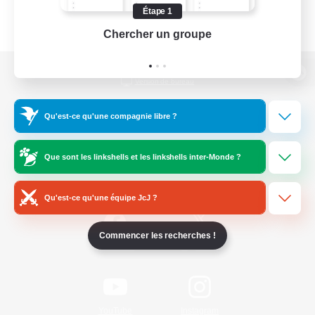
Étape 1
Chercher un groupe
Prend
Version de bureau
Qu'est-ce qu'une compagnie libre ?
Télécharger le jeu
Que sont les linkshells et les linkshells inter-Monde ?
Informations officielles
Qu'est-ce qu'une équipe JcJ ?
Commencer les recherches !
/
Facebook
X
News
YouTube
Instagram