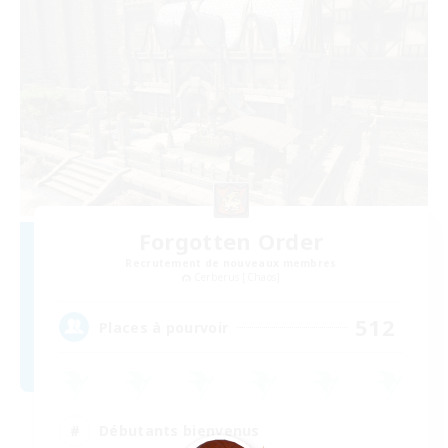
Forgotten Order
Recrutement de nouveaux membres
Cerberus [Chaos]
512
Places à pourvoir
Débutants bienvenus