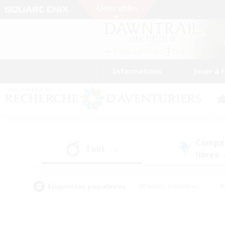
Informations
Jouer à 
Compa
Tout
(24)
libres
(
Étiquettes populaires
#Parents bienvenus
#
#Amateurs de capture d'écran
#Événeme
#Artisans/Récolteurs
#Débutants bienvenus