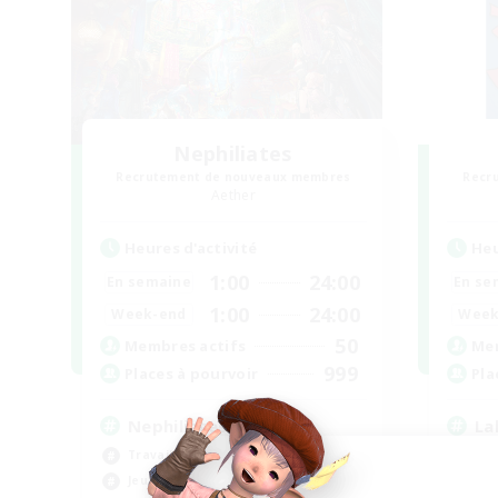
Nephiliates
Recrutement de nouveaux membres
Recr
Aether
Heures d'activité
Heu
1:00
24:00
En semaine
En se
1:00
24:00
Week-end
Week
50
Membres actifs
Mem
999
Places à pourvoir
Pla
Nephiliates
La
Travailleurs bienvenus
Déb
Jeu détendu
Jeu