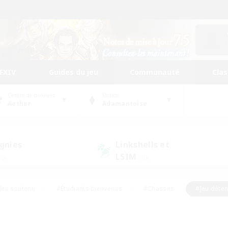
FFXIV
Guides du jeu
Communauté
Cla
Centre de données
Monde
Aether
Adamantoise
gnies
Linkshells et
LSIM
13)
(10)
Jeu soutenu
#Étudiants bienvenus
#Chasses
#Jeu déte
nts joueurs
#Amateurs d'histoire
#Multilingue
#Amate
#Amateurs de JcJ
#Amateurs de mirage
#Carte aux trésors