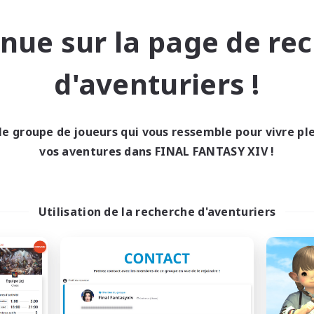
se-temps/Intérêts
Joueurs sociaux
vailleurs bienvenus
Jeu détendu
nue sur la page de re
EN
Fin du recrutement le 05/09/2026
Fin du recrutement l
d'aventuriers !
nie libre
Compagnie libre
le groupe de joueurs qui vous ressemble pour vivre p
NOUVEAU
vos aventures dans FINAL FANTASY XIV !
Utilisation de la recherche d'aventuriers
Retro Nerds
Novel Teas
utement de nouveaux membres
Recrutement de nouveaux 
Adamantoise [Aether]
Adamantoise [Aethe
res d'activité
Heures d'activité