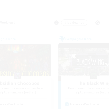
Week-end
＃Jeu détendu
nie libre
Compagnie libre
bsidian Chocobos
The Black Win
utement de nouveaux membres
Recrutement de nouveaux 
Adamantoise [Aether]
Adamantoise [Aethe
res d'activité
Heures d'activité