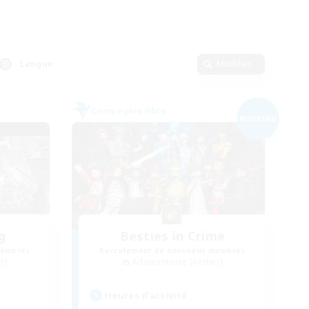
Langue
Modifier
Compagnie libre
NOUVEAU
g
Besties in Crime
membres
Recrutement de nouveaux membres
r]
Adamantoise [Aether]
Heures d'activité