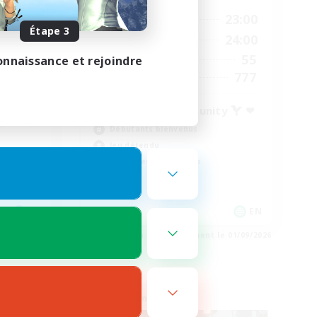
0:00
23:00
24:00
En semaine
Étape 3
1:00
24:00
24:00
Week-end
55
83
onnaissance et rejoindre
Membres actifs
777
--
Places à pourvoir
Free Trial Community  ❤
Débutants bienvenus
Jeu détendu
Passe-temps/Intérêts
EN
EN
e 02/09/2026
Fin du recrutement le 01/09/2026
Linkshell inter-Monde