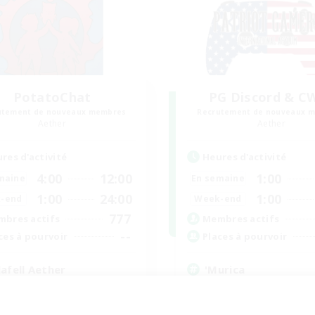
PotatoChat
PG Discord & C
utement de nouveaux membres
Recrutement de nouveaux 
Aether
Aether
res d'activité
Heures d'activité
4:00
12:00
1:00
maine
En semaine
1:00
24:00
1:00
-end
Week-end
777
bres actifs
Membres actifs
--
ces à pourvoir
Places à pourvoir
lafell Aether
'Murica
utants bienvenus
Étudiants bienvenus
 détendu
Parents bienvenus