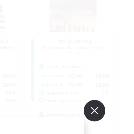
WLS
18:20 Strong
membres
Recrutement de nouveaux membres
Aether
Heures d'activité
24:00
15:00
22:00
En semaine
24:00
10:00
22:00
Week-end
999
12
Membres actifs
999
--
Places à pourvoir
Followers of Jesus
Débutants bienvenus
Travailleurs bienvenus