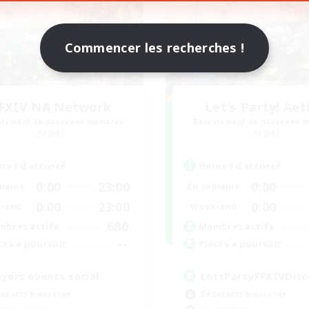
Commencer les recherches !
FXIV NA Network
Let's Party! Aet
utement de nouveaux membres
Recrutement de nouveaux 
Aether
Aether
res d'activité
Heures d'activité
0:00
23:00
0:00
maine
En semaine
0:00
23:00
0:00
-end
Week-end
680
bres actifs
Membres actifs
--
ces à pourvoir
Places à pourvoir
ayers events social
LetsPartyFFXIVDisc
utants bienvenus
Débutants bienvenus