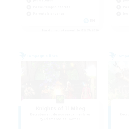
Jou
Jeu détendu
Pas
Passe-temps/Intérêts
Jeu
Parents bienvenus
EN
Fin du recrutement le 01/09/2026
Compagnie libre
Compag
Knights of Il Mheg
Recrutement de nouveaux membres
Recr
Adamantoise [Aether]