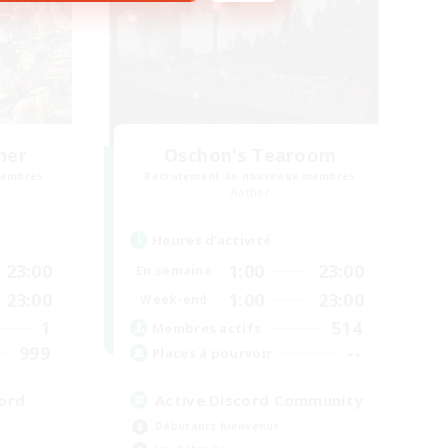
her
Oschon's Tearoom
membres
Recrutement de nouveaux membres
Aether
Heures d'activité
23:00
1:00
23:00
En semaine
23:00
1:00
23:00
Week-end
1
514
Membres actifs
999
--
Places à pourvoir
ord
Active Discord Community
Débutants bienvenus