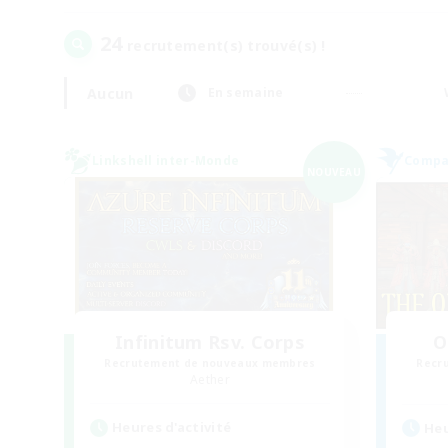
24
recrutement(s) trouvé(s) !
Aucun
En semaine
Linkshell inter-Monde
Compag
NOUVEAU
Infinitum Rsv. Corps
O
Recrutement de nouveaux membres
Recr
Aether
Heures d'activité
Heu