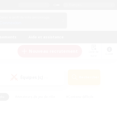
Français
Gérez le profil de votre personnage
Connexion
ssements
Aide et assistance
Nouveau recrutement
Liste de
Guide
suivi
Équipes JcJ
Rechercher
(1)
ndu
#Amateurs de jeu de rôle
#Contenu difficile
urs de logement
#Passe-temps/Intérêts
#Joueurs sociaux
#Travailleurs bienvenus