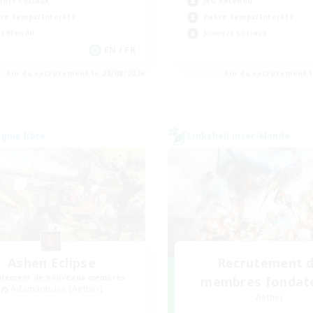
eurs sociaux
Jeu détendu
se-temps/Intérêts
Passe-temps/Intérêts
 détendu
Joueurs sociaux
EN / FR
Fin du recrutement le 28/08/2026
Fin du recrutement l
nie libre
Linkshell inter-Monde
Ashen Eclipse
Recrutement 
utement de nouveaux membres
membres fondat
Adamantoise [Aether]
Aether