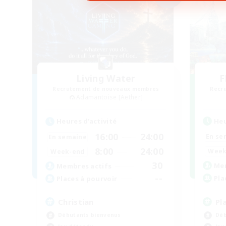
Living Water
F
Recrutement de nouveaux membres
Recr
Adamantoise [Aether]
Heu
Heures d'activité
16:00
24:00
En se
En semaine
8:00
24:00
Week
Week-end
30
Mem
Membres actifs
--
Pla
Places à pourvoir
Pl
Christian
Déb
Débutants bienvenus