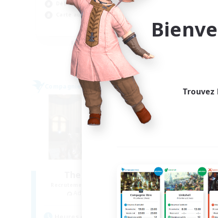
Débutants bienvenus
Pas
Carte aux trésors
Tra
Bienve
EN
Fin du recrutement le 06/09/2026
Compagnie libre
Compag
Trouvez 
The Baker's Bloc
Recrutement de nouveaux membres
Recr
Adamantoise [Aether]
Heures d'activité
Heu