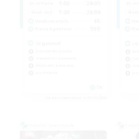
1:00
24:00
En semaine
En se
1:00
24:00
Week-end
Week
46
Membres actifs
Mem
999
Places à pourvoir
Pla
Organized
LG
Événements joueurs
Déb
Travailleurs bienvenus
Car
Débutants bienvenus
Tra
Jeu détendu
Jeu
EN
Fin du recrutement le 07/09/2026
Linkshell inter-Monde
Linksh