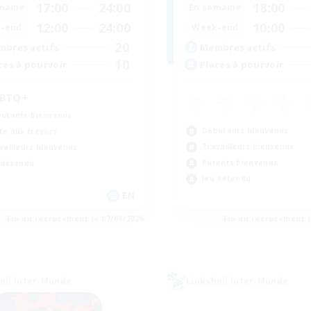
17:00
24:00
18:00
maine
En semaine
12:00
24:00
10:00
-end
Week-end
20
bres actifs
Membres actifs
10
ces à pourvoir
Places à pourvoir
BTQ+
utants bienvenus
Débutants bienvenus
te aux trésors
Travailleurs bienvenus
vailleurs bienvenus
Parents bienvenus
 détendu
Jeu détendu
EN
Fin du recrutement le 07/09/2026
Fin du recrutement l
ell inter-Monde
Linkshell inter-Monde