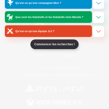
Qu'est-ce qu'une compagnie libre ?
/
Facebook
X
News
Que sont les linkshells et les linkshells inter-Monde ?
Qu'est-ce qu'une équipe JcJ ?
YouTube
Instagram
Commencer les recherches !
Twitch
Bluesky
Licence
Règles et politiques
Politique de confidentialité
Politique d'utilisation des cookies