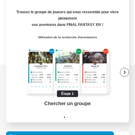
Trouvez le groupe de joueurs qui vous ressemble pour vivre
pleinement
vos aventures dans FINAL FANTASY XIV !
Utilisation de la recherche d'aventuriers
Version de bureau
Étape 1
Chercher un groupe
Prend
Télécharger le jeu
Informations officielles