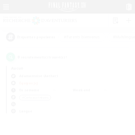
#Parents bienvenus
#Multilingu
Étiquettes populaires
0
recrutement(s) trouvé(s) !
Aucun
Adamantoise (Aether)
Équipes JcJ
En semaine
Week-end
＃Carte aux trésors
Langue