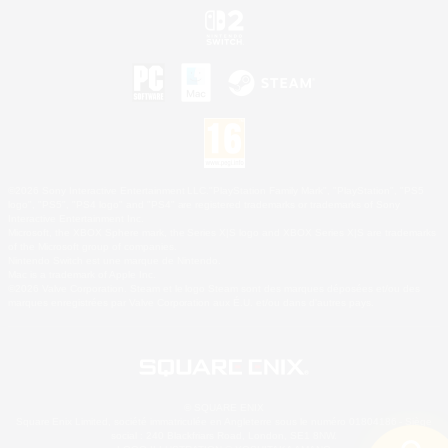
©2026 Sony Interactive Entertainment LLC."PlayStation Family Mark", "PlayStation", "PS5
logo", "PS5", "PS4 logo" and "PS4" are registered trademarks or trademarks of Sony
Interactive Entertainment Inc.
Microsoft, the XBOX Sphere mark, the Series X|S logo and XBOX Series X|S are trademarks
of the Microsoft group of companies.
Nintendo Switch est une marque de Nintendo.
Mac is a trademark of Apple Inc.
©2026 Valve Corporation. Steam et le logo Steam sont des marques déposées et/ou des
marques enregistrées par Valve Corporation aux É.U. et/ou dans d'autres pays.
© SQUARE ENIX
Square Enix Limited, société immatriculée en Angleterre sous le numéro 01804186 - Siège
social : 240 Blackfriars Road, London, SE1 8NW.