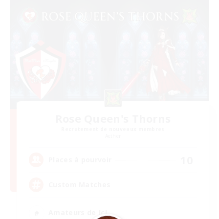
Rose Queen's Thorns
Recrutement de nouveaux membres
Aether
10
Places à pourvoir
Custom Matches
Amateurs de JcJ