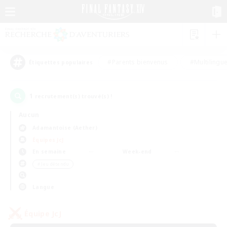
#Parents bienvenus
#Multilingu
Étiquettes populaires
1
recrutement(s) trouvé(s) !
Aucun
Adamantoise (Aether)
Équipes JcJ
En semaine
Week-end
＃Jeu détendu
Langue
Équipe JcJ