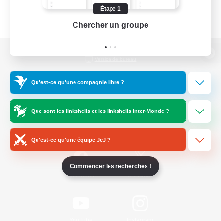
Étape 1
Chercher un groupe
Prend
Version de bureau
Qu'est-ce qu'une compagnie libre ?
Télécharger le jeu
Que sont les linkshells et les linkshells inter-Monde ?
Informations officielles
Qu'est-ce qu'une équipe JcJ ?
Commencer les recherches !
/
Facebook
X
News
YouTube
Instagram