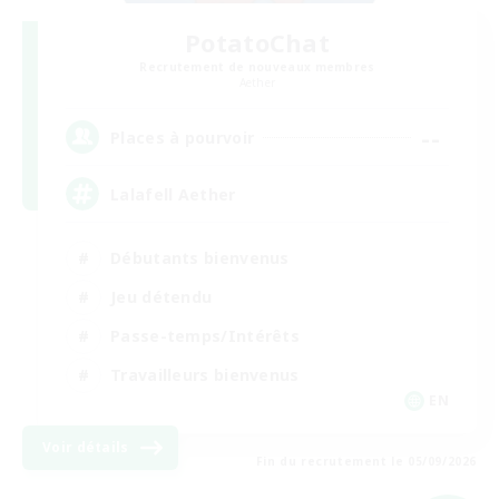
PotatoChat
Recrutement de nouveaux membres
Aether
--
Places à pourvoir
Lalafell Aether
Débutants bienvenus
Jeu détendu
Passe-temps/Intérêts
Travailleurs bienvenus
EN
Voir détails
Fin du recrutement le 05/09/2026