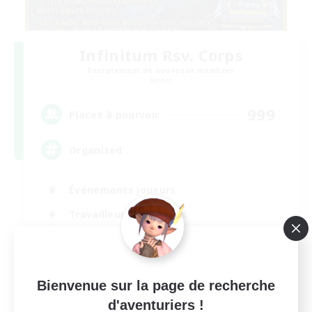
Infinitum Rsv. Corps
Recrutement de nouveaux membres
Aether
999
Places à pourvoir
Organized
Événements joueurs
Travailleurs bienvenus
Débutants bienvenus
Jeu détendu
EN
Bienvenue sur la page de recherche
d'aventuriers !
Voir détails