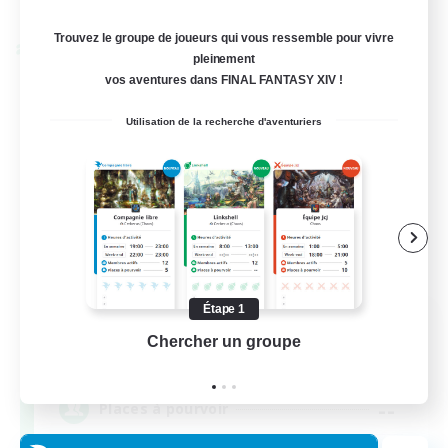
Fin du recrutement le 04/09/2026
Trouvez le groupe de joueurs qui vous ressemble pour vivre
Linkshell inter-Monde
pleinement
vos aventures dans FINAL FANTASY XIV !
Utilisation de la recherche d'aventuriers
Étape 1
Oschon's Tearoom
Chercher un groupe
Prend
Recrutement de nouveaux membres
Aether
--
Places à pourvoir