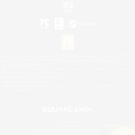
©2026 Sony Interactive Entertainment LLC."PlayStation Family Mark", "PlayStation", "PS5
logo", "PS5", "PS4 logo" and "PS4" are registered trademarks or trademarks of Sony
Interactive Entertainment Inc.
Microsoft, the XBOX Sphere mark, the Series X|S logo and XBOX Series X|S are trademarks
of the Microsoft group of companies.
Nintendo Switch est une marque de Nintendo.
Mac is a trademark of Apple Inc.
©2026 Valve Corporation. Steam et le logo Steam sont des marques déposées et/ou des
marques enregistrées par Valve Corporation aux É.U. et/ou dans d'autres pays.
© SQUARE ENIX
Square Enix Limited, société immatriculée en Angleterre sous le numéro 01804186 - Siège
social : 240 Blackfriars Road, London, SE1 8NW.
LOGO ILLUSTRATION:© YOSHITAKA AMANO