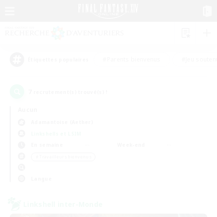
#Parents bienvenus
#Jeu souten
Étiquettes populaires
7
recrutement(s) trouvé(s) !
Aucun
Adamantoise (Aether)
Linkshells et LSIM
En semaine
Week-end
＃Travailleurs bienvenus
Langue
Linkshell inter-Monde