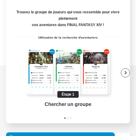
Trouvez le groupe de joueurs qui vous ressemble pour vivre
pleinement
vos aventures dans FINAL FANTASY XIV !
Utilisation de la recherche d'aventuriers
Version de bureau
Étape 1
Chercher un groupe
Prend
Télécharger le jeu
Informations officielles