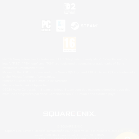
©2026 Sony Interactive Entertainment LLC."PlayStation Family Mark", "PlayStation", "PS5
logo", "PS5", "PS4 logo" and "PS4" are registered trademarks or trademarks of Sony
Interactive Entertainment Inc.
Microsoft, the XBOX Sphere mark, the Series X|S logo and XBOX Series X|S are trademarks
of the Microsoft group of companies.
Nintendo Switch est une marque de Nintendo.
Mac is a trademark of Apple Inc.
©2026 Valve Corporation. Steam et le logo Steam sont des marques déposées et/ou des
marques enregistrées par Valve Corporation aux É.U. et/ou dans d'autres pays.
© SQUARE ENIX
Square Enix Limited, société immatriculée en Angleterre sous le numéro 01804186 - Siège
social : 240 Blackfriars Road, London, SE1 8NW.