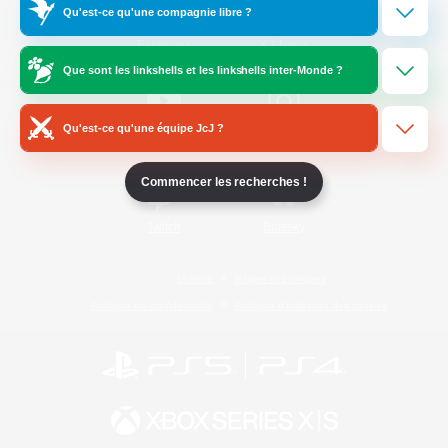
Qu'est-ce qu'une compagnie libre ?
/
Facebook
X
News
Que sont les linkshells et les linkshells inter-Monde ?
Qu'est-ce qu'une équipe JcJ ?
YouTube
Instagram
Commencer les recherches !
Twitch
Bluesky
Licence
Règles et politiques
Politique de confidentialité
Politique d'utilisation des cookies