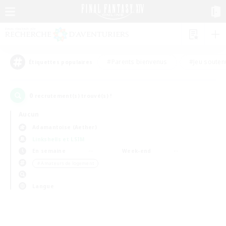
#Parents bienvenus
#Jeu souten
Étiquettes populaires
0
recrutement(s) trouvé(s) !
Aucun
Adamantoise (Aether)
Linkshells et LSIM
En semaine
Week-end
＃Amateurs de logement
Langue