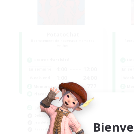
PotatoChat
Recrutement de nouveaux membres
Recr
Aether
Heures d'activité
Heu
4:00
12:00
En semaine
En se
1:00
24:00
Week-end
Week
777
Membres actifs
Mem
--
Places à pourvoir
Pla
Lalafell Aether
Fo
Débutants bienvenus
Déb
Bienve
Jeu détendu
Tra
Passe-temps/Intérêts
Jeu