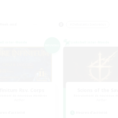
Week-end
＃Débutants bienvenus
ell inter-Monde
Linkshell inter-Monde
NOUVEAU
finitum Rsv. Corps
Scions of the Sa
utement de nouveaux membres
Recrutement de nouveaux 
Aether
Aether
res d'activité
Heures d'activité