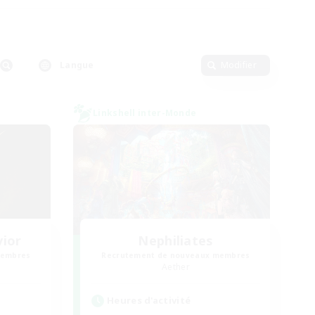
Langue
Modifier
Linkshell inter-Monde
vior
Nephiliates
membres
Recrutement de nouveaux membres
Aether
Heures d'activité