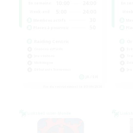
10:00
24:00
En semaine
En se
5:00
24:00
Week-end
Week
30
Membres actifs
Mem
50
Places à pourvoir
Pla
Raiding Centric
Or
Contenu difficile
Évé
Jeu soutenu
Tra
Multilingue
Déb
Débutants bienvenus
Jeu
JA / EN
Fin du recrutement le 07/09/2026
Linkshell inter-Monde
Linksh