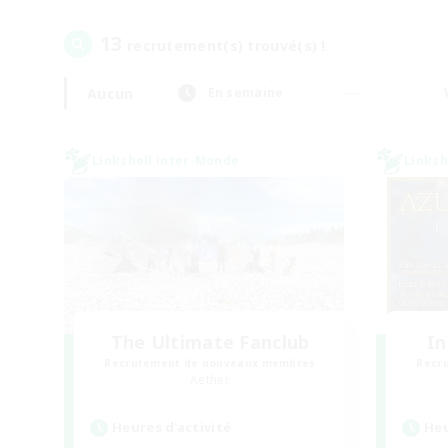
13
recrutement(s) trouvé(s) !
Aucun
En semaine
Linkshell inter-Monde
Linksh
The Ultimate Fanclub
In
Recrutement de nouveaux membres
Recr
Aether
Heures d'activité
Heu