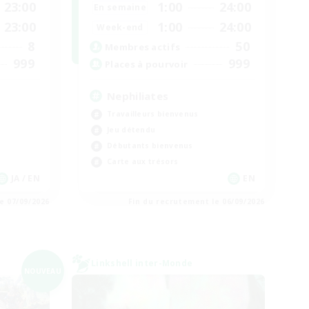
23:00
1:00
24:00
En semaine
23:00
1:00
24:00
Week-end
8
50
Membres actifs
999
999
Places à pourvoir
Nephiliates
Travailleurs bienvenus
Jeu détendu
Débutants bienvenus
Carte aux trésors
JA / EN
EN
e 07/09/2026
Fin du recrutement le 06/09/2026
Linkshell inter-Monde
NOUVEAU