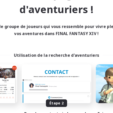
d'aventuriers !
EN
Fin du recrutement le 04/09/2026
Fin du recrutement l
le groupe de joueurs qui vous ressemble pour vivre p
vos aventures dans FINAL FANTASY XIV !
ell inter-Monde
Linkshell inter-Monde
Utilisation de la recherche d'aventuriers
et's Party! Aether
Oschon's Tear
utement de nouveaux membres
Recrutement de nouveaux 
Aether
Aether
Étape 2
res d'activité
Heures d'activité