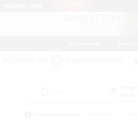
Informations
Jouer à 
Compa
Tout
(33)
libres
(
Étiquettes populaires
#Jeu soutenu
#Pare
#Chasses
#Jeu détendu
#Multil
#Amateurs de capture d'écran
#Amateurs d'histoire