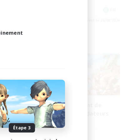
Événements joueurs
EN
EN
e 01/09/2026
Fin du recrutement le 28/08/2026
leinement
Linkshell inter-Monde
oom
Recrutement de
membres
membres fondateurs
Aether
Étape 3
Heures d'activité