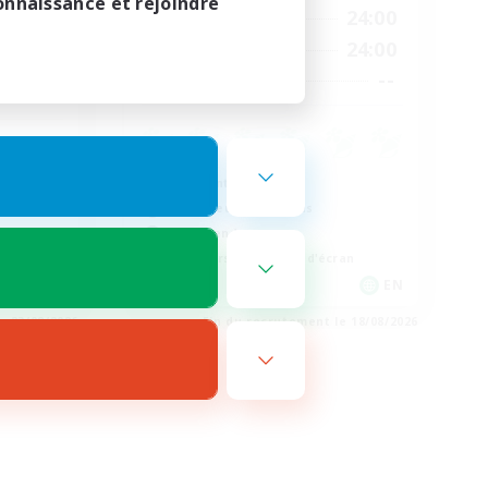
onnaissance et rejoindre
23:00
1:00
24:00
En semaine
23:00
1:00
24:00
Week-end
514
--
Places à pourvoir
--
munity
Débutants bienvenus
Travailleurs bienvenus
Jeu détendu
Amateurs de capture d'écran
EN
EN
e 23/08/2026
Fin du recrutement le 18/08/2026