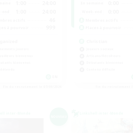
1:00
24:00
0:00
maine
En semaine
1:00
24:00
0:00
-end
Week-end
46
bres actifs
Membres actifs
999
ces à pourvoir
Places à pourvoir
ganized
Christian
nements joueurs
Joueurs sociaux
vailleurs bienvenus
Artisans/Récolteurs
utants bienvenus
Débutants bienvenus
 détendu
Contenu difficile
EN
Fin du recrutement le 07/09/2026
Fin du recrutement l
ell inter-Monde
Linkshell inter-Monde
NOUVEAU