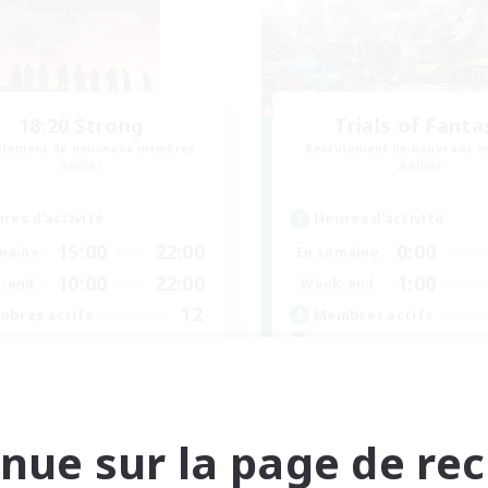
18:20 Strong
Trials of Fanta
utement de nouveaux membres
Recrutement de nouveaux 
Aether
Aether
res d'activité
Heures d'activité
15:00
22:00
0:00
maine
En semaine
10:00
22:00
1:00
-end
Week-end
12
bres actifs
Membres actifs
--
ces à pourvoir
Places à pourvoir
llowers of Jesus
Free Trial Communi
utants bienvenus
Débutants bienvenus
nue sur la page de re
vailleurs bienvenus
Jeu détendu
 détendu
Passe-temps/Intérêts