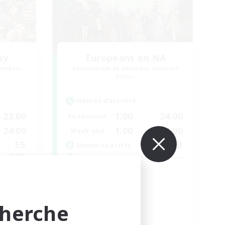
sy
Europeans on NA
membres
Recrutement de nouveaux membres
Aether
Heures d'activité
23:00
1:00
24:00
En semaine
24:00
1:00
24:00
Week-end
55
300
Membres actifs
777
--
Places à pourvoir
ty  ❤
Europe
Débutants bienvenus
cherche
Contenu difficile
Joueurs sociaux