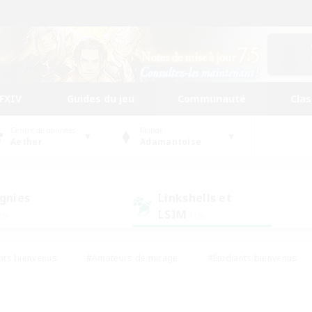
FFXIV
Guides du jeu
Communauté
Cla
Centre de données
Monde
Aether
Adamantoise
gnies
Linkshells et
LSIM
20)
(13)
nts bienvenus
#Amateurs de mirage
#Étudiants bienvenus
ingue
#Amateurs de logement
#Amateurs de JcJ
#Débuta
#Contenu difficile
#Carte aux trésors
#Artisans/Récolt