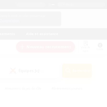
Français
Gérez le profil de votre personnage
Connexion
ssements
Aide et assistance
Nouveau recrutement
Liste de
Guide
suivi
Équipes JcJ
Rechercher
(0)
#Amateurs de jeu de rôle
#Événements joueurs
nts bienvenus
#Passe-temps/Intérêts
eurs
#Travailleurs bienvenus
#Joueurs sociaux