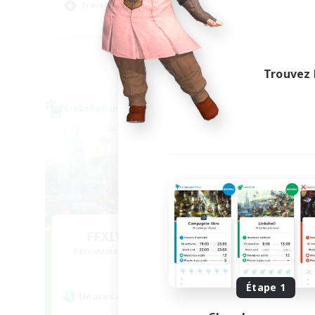
Travailleurs bienvenus
EN
Fin du recrutement le 05/09/2026
Trouvez 
Linkshell inter-Monde
Linksh
FFXIV NA Network
L
Recrutement de nouveaux membres
Recr
Aether
Étape 1
Heures d'activité
Heu