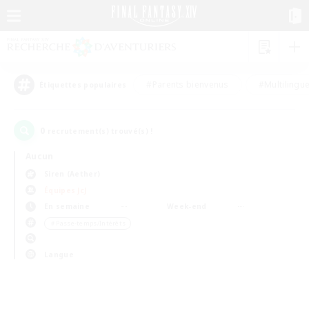
#Parents bienvenus
#Multilingu
Étiquettes populaires
0
recrutement(s) trouvé(s) !
Aucun
Siren (Aether)
Équipes JcJ
En semaine
Week-end
＃Passe-temps/Intérêts
Langue