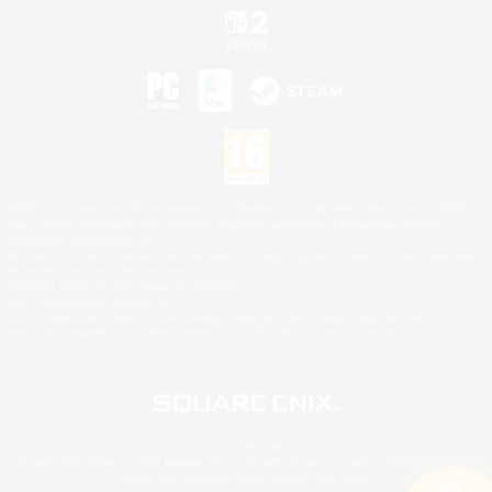
©2026 Sony Interactive Entertainment LLC."PlayStation Family Mark", "PlayStation", "PS5
logo", "PS5", "PS4 logo" and "PS4" are registered trademarks or trademarks of Sony
Interactive Entertainment Inc.
Microsoft, the XBOX Sphere mark, the Series X|S logo and XBOX Series X|S are trademarks
of the Microsoft group of companies.
Nintendo Switch est une marque de Nintendo.
Mac is a trademark of Apple Inc.
©2026 Valve Corporation. Steam et le logo Steam sont des marques déposées et/ou des
marques enregistrées par Valve Corporation aux É.U. et/ou dans d'autres pays.
© SQUARE ENIX
Square Enix Limited, société immatriculée en Angleterre sous le numéro 01804186 - Siège
social : 240 Blackfriars Road, London, SE1 8NW.