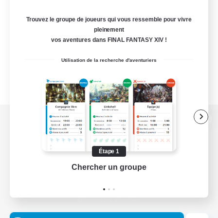
Trouvez le groupe de joueurs qui vous ressemble pour vivre
pleinement
vos aventures dans FINAL FANTASY XIV !
Utilisation de la recherche d'aventuriers
Version de bureau
Étape 1
Chercher un groupe
Prend
Télécharger le jeu
Informations officielles