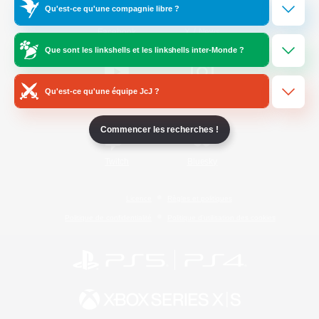
Qu'est-ce qu'une compagnie libre ?
/
Facebook
X
News
Que sont les linkshells et les linkshells inter-Monde ?
Qu'est-ce qu'une équipe JcJ ?
YouTube
Instagram
Commencer les recherches !
Twitch
Bluesky
Licence
Règles et politiques
Politique de confidentialité
Politique d'utilisation des cookies