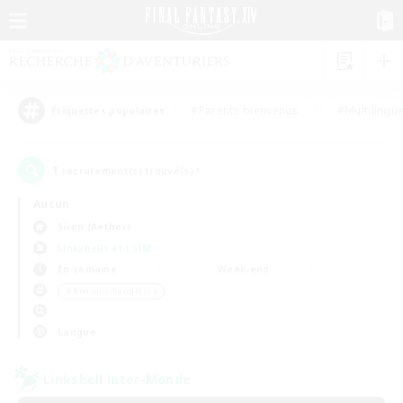
#Parents bienvenus
#Multilingu
Étiquettes populaires
1
recrutement(s) trouvé(s) !
Aucun
Siren (Aether)
Linkshells et LSIM
En semaine
Week-end
＃Artisans/Récolteurs
Langue
Linkshell inter-Monde