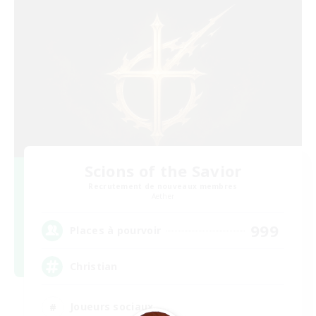
Scions of the Savior
Recrutement de nouveaux membres
Aether
999
Places à pourvoir
Christian
Joueurs sociaux