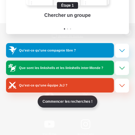
Étape 1
Chercher un groupe
Prend
Version de bureau
Qu'est-ce qu'une compagnie libre ?
Télécharger le jeu
Que sont les linkshells et les linkshells inter-Monde ?
Informations officielles
Qu'est-ce qu'une équipe JcJ ?
Commencer les recherches !
/
Facebook
X
News
YouTube
Instagram