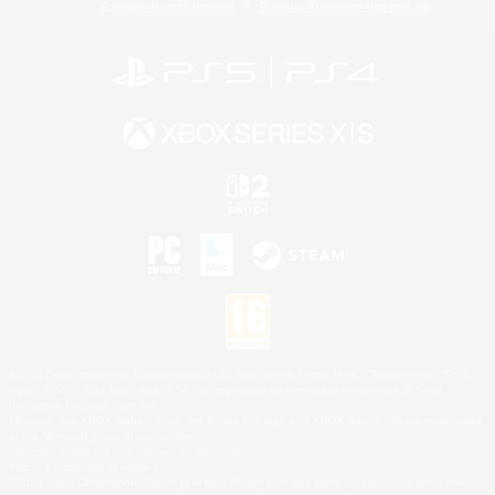
Politique de confidentialité
Politique d'utilisation des cookies
©2026 Sony Interactive Entertainment LLC."PlayStation Family Mark", "PlayStation", "PS5
logo", "PS5", "PS4 logo" and "PS4" are registered trademarks or trademarks of Sony
Interactive Entertainment Inc.
Microsoft, the XBOX Sphere mark, the Series X|S logo and XBOX Series X|S are trademarks
of the Microsoft group of companies.
Nintendo Switch est une marque de Nintendo.
Mac is a trademark of Apple Inc.
©2026 Valve Corporation. Steam et le logo Steam sont des marques déposées et/ou des