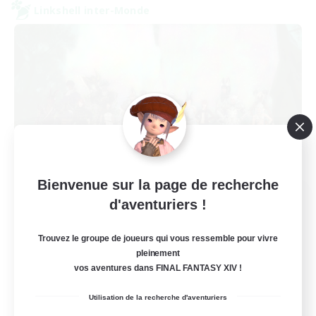
Linkshell inter-Monde
Bienvenue sur la page de recherche
Europeans on NA
d'aventuriers !
Recrutement de nouveaux membres
Aether
Trouvez le groupe de joueurs qui vous ressemble pour vivre
pleinement
--
Places à pourvoir
vos aventures dans FINAL FANTASY XIV !
Europe
Utilisation de la recherche d'aventuriers