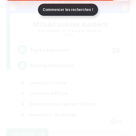
Commencer les recherches !
Milk&Cookies Raiders
Recrutement de nouveaux membres
Aether
20
Places à pourvoir
Raiding Community
Joueurs sociaux
Contenu difficile
Amateurs de capture d'écran
Amateurs de mirage
EN
Voir détails