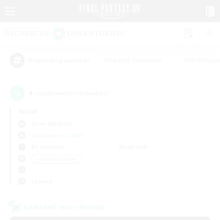
#Parents bienvenus
#Multilingu
Étiquettes populaires
4
recrutement(s) trouvé(s) !
Aucun
Siren (Aether)
Linkshells et LSIM
En semaine
Week-end
＃Contenu difficile
Langue
Linkshell inter-Monde