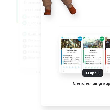
10:00
24:00
En semaine
5:00
24:00
Week-end
30
Membres actifs
50
Places à pourvoir
Raiding Centric
Contenu difficile
Jeu soutenu
Multilingue
Débutants bienvenus
JA / EN
Fin du recrutement le 06/09/2026
Étape 1
Chercher un grou