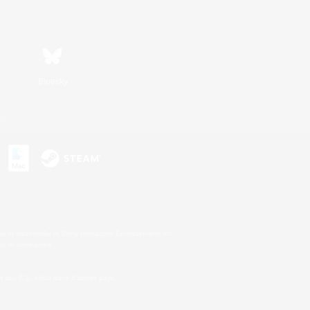
Bluesky
s
s or trademarks of Sony Interactive Entertainment Inc.
up of companies.
 aux É.U. et/ou dans d'autres pays.