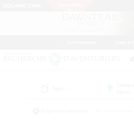
Informations
Jouer à 
Compa
Tout
(6)
libres
(
Étiquettes populaires
#Parents bienvenus
#Étudiants bienvenus
#Jeu détendu
#Amateu
#Amateurs de mirage
#Artisans/Récolteurs