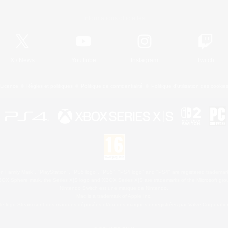
Informations officielles
X
/
News
YouTube
Instagram
Twitch
Licence
Règles et politiques
Politique de confidentialité
Politique d'utilisation des cookie
 Family Mark", "PlayStation", "PS5 logo", "PS5", "PS4 logo" and "PS4" are registered trademark
XBOX Sphere mark, the Series X|S logo and XBOX Series X|S are trademarks of the Microsoft gro
Nintendo Switch est une marque de Nintendo.
Mac is a trademark of Apple Inc.
le logo Steam sont des marques déposées et/ou des marques enregistrées par Valve Corporation