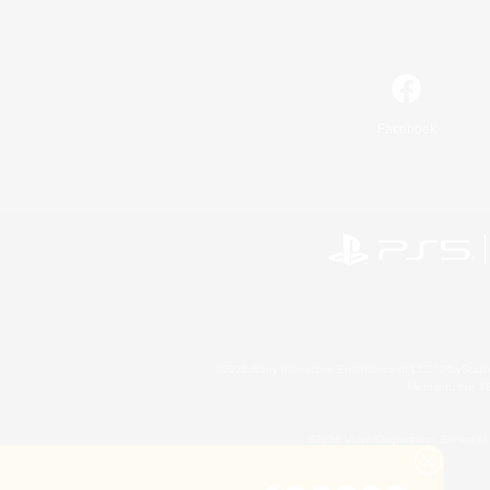
Facebook
©2026 Sony Interactive Entertainment LLC."PlayStation
Microsoft, the 
©2026 Valve Corporation. Steam et 