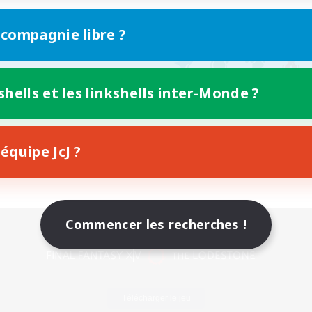
 compagnie libre ?
shells et les linkshells inter-Monde ?
équipe JcJ ?
Commencer les recherches !
Version mobile
Télécharger le jeu