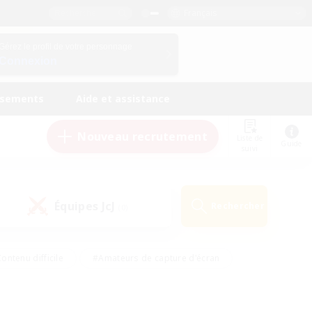
Français
Gérez le profil de votre personnage
Connexion
ssements
Aide et assistance
Nouveau recrutement
Liste de
Guide
suivi
Équipes JcJ
Rechercher
(0)
ontenu difficile
#Amateurs de capture d'écran
ire
#Événements joueurs
#Amateurs de JcJ
#Joueurs sociaux
#Travailleurs bienvenus