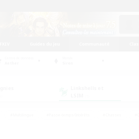
FFXIV
Guides du jeu
Communauté
Cla
Centre de données
Monde
Aether
Siren
gnies
Linkshells et
LSIM
5)
(1)
#Multilingue
#Passe-temps/Intérêts
#Chasses
#C
rs de jeu de rôle
#Amateurs de logement
#Amateurs d'histo
#Débutants bienvenus
#Jeu soutenu
#Carte aux trésors