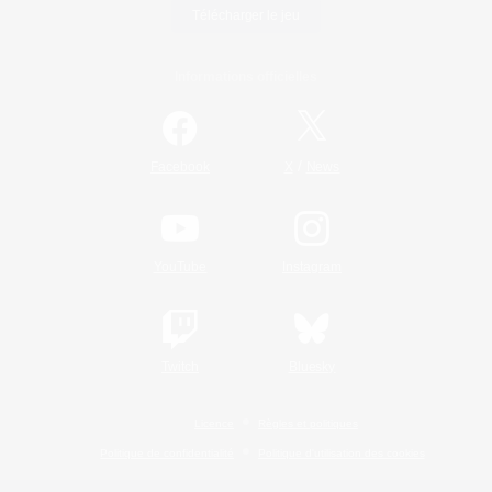
Télécharger le jeu
Informations officielles
/
Facebook
X
News
YouTube
Instagram
Twitch
Bluesky
Licence
Règles et politiques
Politique de confidentialité
Politique d'utilisation des cookies