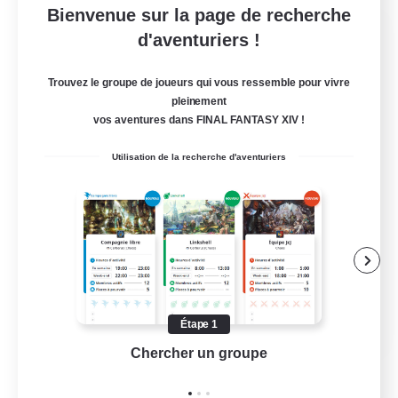
Bienvenue sur la page de recherche
Europeans on NA
d'aventuriers !
Recrutement de nouveaux membres
Aether
Trouvez le groupe de joueurs qui vous ressemble pour vivre
pleinement
--
Places à pourvoir
vos aventures dans FINAL FANTASY XIV !
Europe
Utilisation de la recherche d'aventuriers
Débutants bienvenus
Contenu difficile
Joueurs sociaux
Événements joueurs
EN
Étape 1
Chercher un groupe
Prend
Voir détails
Fin du recrutement le 28/08/2026