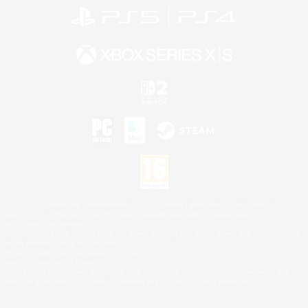
©2026 Sony Interactive Entertainment LLC."PlayStation Family Mark", "PlayStation", "PS5
logo", "PS5", "PS4 logo" and "PS4" are registered trademarks or trademarks of Sony
Interactive Entertainment Inc.
Microsoft, the XBOX Sphere mark, the Series X|S logo and XBOX Series X|S are trademarks
of the Microsoft group of companies.
Nintendo Switch est une marque de Nintendo.
Mac is a trademark of Apple Inc.
©2026 Valve Corporation. Steam et le logo Steam sont des marques déposées et/ou des
marques enregistrées par Valve Corporation aux É.U. et/ou dans d'autres pays.