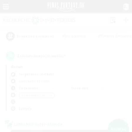
#Jeu soutenu
#Parents bienvenu
Étiquettes populaires
2
recrutement(s) trouvé(s) !
Aucun
Sargatanas (Aether)
Linkshells et LSIM
En semaine
Week-end
＃Événements joueurs
Langue
Linkshell inter-Monde
NOUVEAU