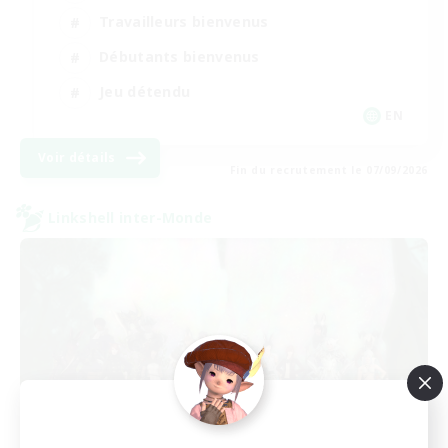
Travailleurs bienvenus
Débutants bienvenus
Jeu détendu
EN
Voir détails
Fin du recrutement le 07/09/2026
Linkshell inter-Monde