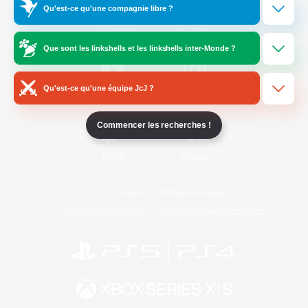
Qu'est-ce qu'une compagnie libre ?
/
Facebook
X
News
Que sont les linkshells et les linkshells inter-Monde ?
Qu'est-ce qu'une équipe JcJ ?
YouTube
Instagram
Commencer les recherches !
Twitch
Bluesky
Licence
Règles et politiques
Politique de confidentialité
Politique d'utilisation des cookies