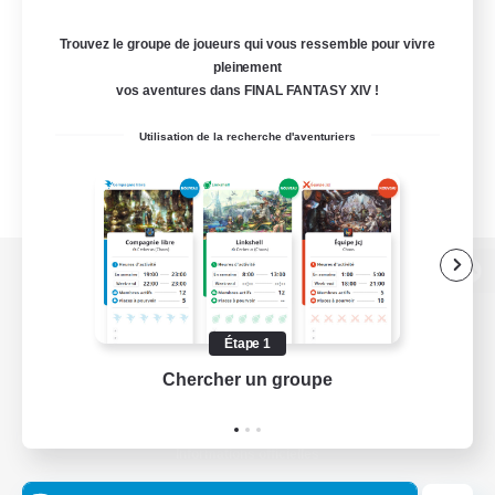
Trouvez le groupe de joueurs qui vous ressemble pour vivre
pleinement
vos aventures dans FINAL FANTASY XIV !
Utilisation de la recherche d'aventuriers
Version de bureau
Étape 1
Chercher un groupe
Prend
Télécharger le jeu
Informations officielles