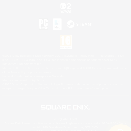
©2026 Sony Interactive Entertainment LLC."PlayStation Family Mark", "PlayStation", "PS5
logo", "PS5", "PS4 logo" and "PS4" are registered trademarks or trademarks of Sony
Interactive Entertainment Inc.
Microsoft, the XBOX Sphere mark, the Series X|S logo and XBOX Series X|S are trademarks
of the Microsoft group of companies.
Nintendo Switch est une marque de Nintendo.
Mac is a trademark of Apple Inc.
©2026 Valve Corporation. Steam et le logo Steam sont des marques déposées et/ou des
marques enregistrées par Valve Corporation aux É.U. et/ou dans d'autres pays.
© SQUARE ENIX
Square Enix Limited, société immatriculée en Angleterre sous le numéro 01804186 - Siège
social : 240 Blackfriars Road, London, SE1 8NW.