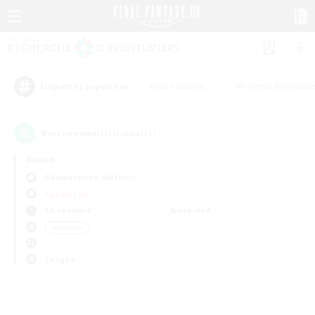
#Jeu soutenu
#Parents bienvenu
Étiquettes populaires
0
recrutement(s) trouvé(s) !
Aucun
Adamantoise (Aether)
Équipes JcJ
En semaine
Week-end
＃Chasses
Langue