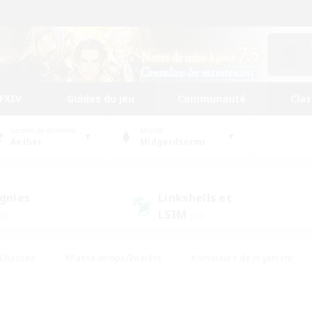
FFXIV
Guides du jeu
Communauté
Cla
Centre de données
Monde
Aether
Midgardsormr
gnies
Linkshells et
LSIM
20)
(10)
Chasses
#Passe-temps/Intérêts
#Amateurs de logement
nus
#Amateurs de capture d'écran
#Événements joueurs
mateurs de mirage
#Carte aux trésors
#Joueurs sociaux