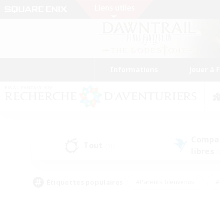
Informations
Jouer à 
Compa
Tout
(31)
libres
(
Étiquettes populaires
#Parents bienvenus
#
#Amateurs d'histoire
#Étudiants bienve
#Artisans/Récolteurs
#Amateurs de JcJ
#A