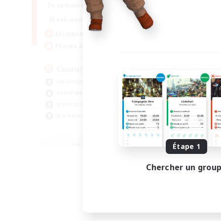
16:00
21:00
En semaine
16:00
23:00
Week-end
8
Membres actifs
10
Places à pourvoir
Custom Matches
Amateurs de JcJ
Événements joueurs
Joueurs sociaux
Jeu détendu
EN
Fin du recrutement le 12/08/2026
Étape 1
Chercher un grou