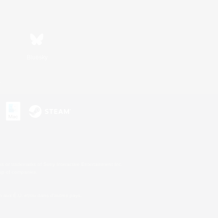
Bluesky
s
s or trademarks of Sony Interactive Entertainment Inc.
up of companies.
 aux É.U. et/ou dans d'autres pays.