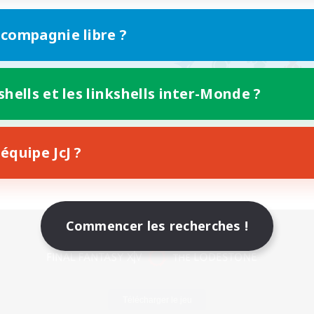
 compagnie libre ?
shells et les linkshells inter-Monde ?
équipe JcJ ?
Commencer les recherches !
Version mobile
Télécharger le jeu