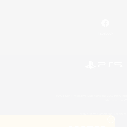
Facebook
©2026 Sony Interactive Entertainment LLC."PlayStation
Microsoft, the 
©2026 Valve Corporation. Steam et 