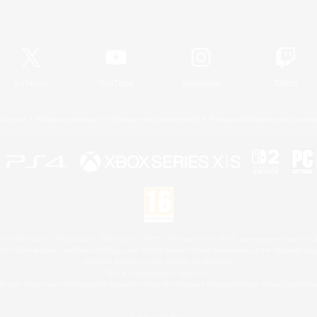
Informations officielles
X
/
News
YouTube
Instagram
Twitch
Licence
Règles et politiques
Politique de confidentialité
Politique d'utilisation des cookie
 Family Mark", "PlayStation", "PS5 logo", "PS5", "PS4 logo" and "PS4" are registered trademark
XBOX Sphere mark, the Series X|S logo and XBOX Series X|S are trademarks of the Microsoft gro
Nintendo Switch est une marque de Nintendo.
Mac is a trademark of Apple Inc.
le logo Steam sont des marques déposées et/ou des marques enregistrées par Valve Corporation