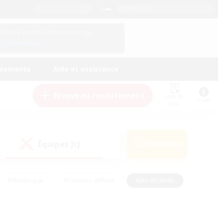
Français
Gérez le profil de votre personnage
Connexion
ssements
Aide et assistance
Nouveau recrutement
Liste de
Guide
suivi
Équipes JcJ
Rechercher
(1)
#Multilingue
#Contenu difficile
#Jeu détendu
#Amateurs de jeu de rôle
#Jeu soutenu
#Débutants bienvenus
#Travailleurs bienvenus