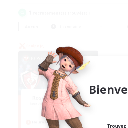
1
recrutement(s) trouvé(s) !
Aucun
En semaine
Équipe JcJ
Bienve
Rose Queen's Thorns
Recrutement de nouveaux membres
Aether
Heures d'activité
Trouvez 