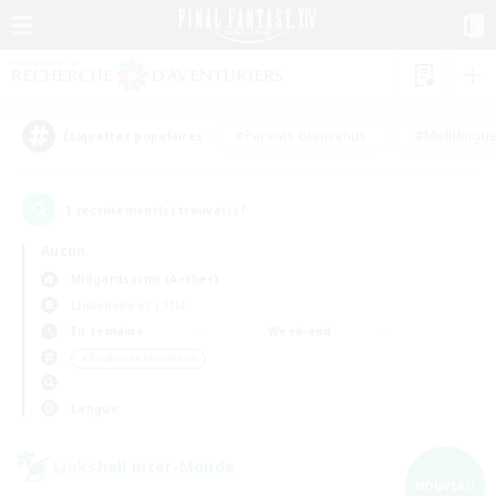
#Parents bienvenus
#Multilingu
Étiquettes populaires
1
recrutement(s) trouvé(s) !
Aucun
Midgardsormr (Aether)
Linkshells et LSIM
En semaine
Week-end
＃Étudiants bienvenus
Langue
Linkshell inter-Monde
NOUVEAU