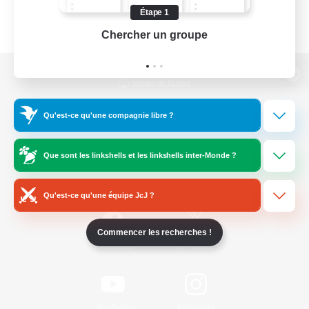
Étape 1
Chercher un groupe
Prend
Version de bureau
Qu'est-ce qu'une compagnie libre ?
Télécharger le jeu
Que sont les linkshells et les linkshells inter-Monde ?
Informations officielles
Qu'est-ce qu'une équipe JcJ ?
Commencer les recherches !
/
Facebook
X
News
YouTube
Instagram