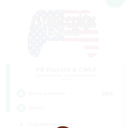
PG Discord & CWLS
Recrutement de nouveaux membres
Aether
999
Places à pourvoir
'Murica
Étudiants bienvenus