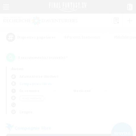
#Parents bienvenus
#Multilingu
Étiquettes populaires
3
recrutement(s) trouvé(s) !
Aucun
Adamantoise (Aether)
Compagnies libres
En semaine
Week-end
＃Jeu soutenu
Langue
Compagnie libre
NOUVEAU