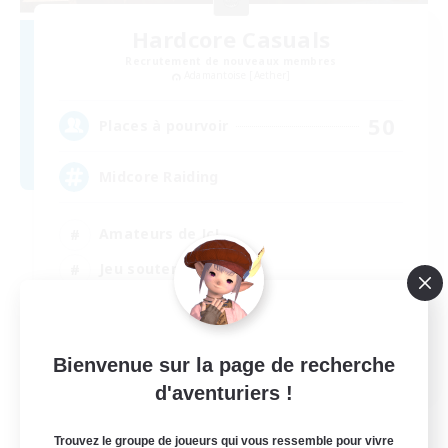
Hardcore Casuals
Recrutement de nouveaux membres
Adamantoise [Aether]
50
Places à pourvoir
Midcore Raiding
Amateurs de JcJ
Jeu soutenu
Contenu difficile
Carte aux trésors
EN
Bienvenue sur la page de recherche
d'aventuriers !
Voir détails
Fin du recrutement le 04/09/2026
Trouvez le groupe de joueurs qui vous ressemble pour vivre