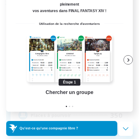
Compagnie libre
pleinement
vos aventures dans FINAL FANTASY XIV !
Utilisation de la recherche d'aventuriers
Étape 1
ROEGUE
Chercher un groupe
Prend
Recrutement de nouveaux membres
Adamantoise [Aether]
350
Places à pourvoir
Qu'est-ce qu'une compagnie libre ?
GPOSER HAVEN