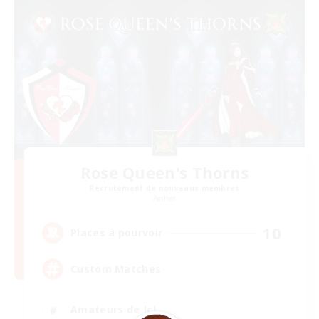
Rose Queen's Thorns
Recrutement de nouveaux membres
Aether
10
Places à pourvoir
Custom Matches
Amateurs de JcJ