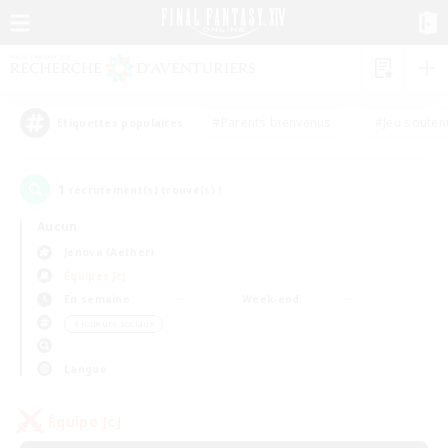
#Parents bienvenus
#Jeu souten
Étiquettes populaires
1
recrutement(s) trouvé(s) !
Aucun
Jenova (Aether)
Équipes JcJ
En semaine
Week-end
＃Joueurs sociaux
Langue
Équipe JcJ