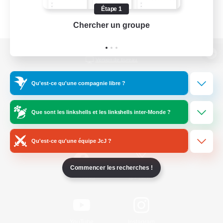
Étape 1
Chercher un groupe
Prend
Version de bureau
Qu'est-ce qu'une compagnie libre ?
Télécharger le jeu
Que sont les linkshells et les linkshells inter-Monde ?
Informations officielles
Qu'est-ce qu'une équipe JcJ ?
Commencer les recherches !
/
Facebook
X
News
YouTube
Instagram