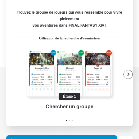
Trouvez le groupe de joueurs qui vous ressemble pour vivre
pleinement
vos aventures dans FINAL FANTASY XIV !
Utilisation de la recherche d'aventuriers
Version de bureau
Étape 1
Chercher un groupe
Prend
Télécharger le jeu
Informations officielles