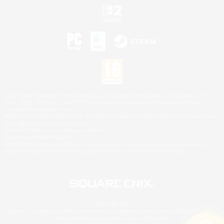
©2026 Sony Interactive Entertainment LLC."PlayStation Family Mark", "PlayStation", "PS5
logo", "PS5", "PS4 logo" and "PS4" are registered trademarks or trademarks of Sony
Interactive Entertainment Inc.
Microsoft, the XBOX Sphere mark, the Series X|S logo and XBOX Series X|S are trademarks
of the Microsoft group of companies.
Nintendo Switch est une marque de Nintendo.
Mac is a trademark of Apple Inc.
©2026 Valve Corporation. Steam et le logo Steam sont des marques déposées et/ou des
marques enregistrées par Valve Corporation aux É.U. et/ou dans d'autres pays.
© SQUARE ENIX
Square Enix Limited, société immatriculée en Angleterre sous le numéro 01804186 - Siège
social : 240 Blackfriars Road, London, SE1 8NW.