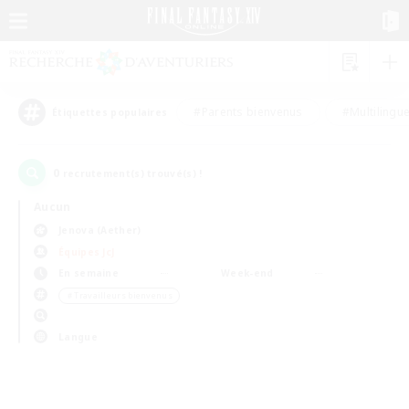
#Parents bienvenus
#Multilingu
Étiquettes populaires
0
recrutement(s) trouvé(s) !
Aucun
Jenova (Aether)
Équipes JcJ
En semaine
Week-end
＃Travailleurs bienvenus
Langue