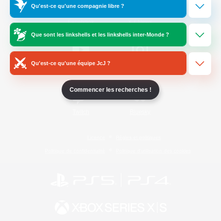
Qu'est-ce qu'une compagnie libre ?
/
Facebook
X
News
Que sont les linkshells et les linkshells inter-Monde ?
Qu'est-ce qu'une équipe JcJ ?
YouTube
Instagram
Commencer les recherches !
Twitch
Bluesky
Licence
Règles et politiques
Politique de confidentialité
Politique d'utilisation des cookies