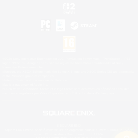
©2026 Sony Interactive Entertainment LLC."PlayStation Family Mark", "PlayStation", "PS5
logo", "PS5", "PS4 logo" and "PS4" are registered trademarks or trademarks of Sony
Interactive Entertainment Inc.
Microsoft, the XBOX Sphere mark, the Series X|S logo and XBOX Series X|S are trademarks
of the Microsoft group of companies.
Nintendo Switch est une marque de Nintendo.
Mac is a trademark of Apple Inc.
©2026 Valve Corporation. Steam et le logo Steam sont des marques déposées et/ou des
marques enregistrées par Valve Corporation aux É.U. et/ou dans d'autres pays.
© SQUARE ENIX
Square Enix Limited, société immatriculée en Angleterre sous le numéro 01804186 - Siège
social : 240 Blackfriars Road, London, SE1 8NW.