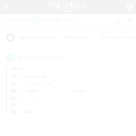
#Jeu soutenu
#Parents bienvenu
Étiquettes populaires
0
recrutement(s) trouvé(s) !
Aucun
Jenova (Aether)
Linkshells et LSIM
En semaine
Week-end
＃Chasses
Langue