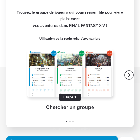
Trouvez le groupe de joueurs qui vous ressemble pour vivre
pleinement
vos aventures dans FINAL FANTASY XIV !
Utilisation de la recherche d'aventuriers
Version de bureau
Étape 1
Chercher un groupe
Prend
Télécharger le jeu
Informations officielles