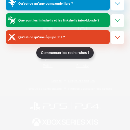
Qu'est-ce qu'une compagnie libre ?
/
Facebook
X
News
Que sont les linkshells et les linkshells inter-Monde ?
Qu'est-ce qu'une équipe JcJ ?
YouTube
Instagram
Commencer les recherches !
Twitch
Bluesky
Licence
Règles et politiques
Politique de confidentialité
Politique d'utilisation des cookies