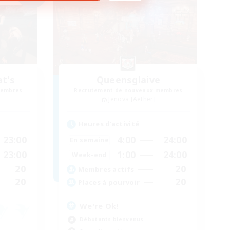
at's
Queensglaive
membres
Recrutement de nouveaux membres
Jenova [Aether]
Heures d'activité
23:00
4:00
24:00
En semaine
23:00
1:00
24:00
Week-end
20
20
Membres actifs
20
20
Places à pourvoir
We're Ok!
Débutants bienvenus