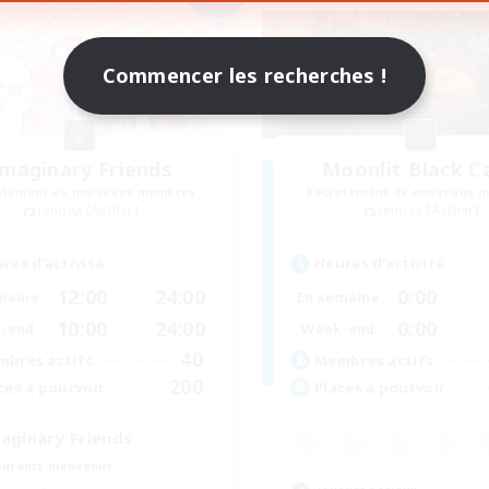
Commencer les recherches !
maginary Friends
Moonlit Black C
utement de nouveaux membres
Recrutement de nouveaux 
Jenova [Aether]
Jenova [Aether]
res d'activité
Heures d'activité
12:00
24:00
0:00
maine
En semaine
10:00
24:00
0:00
-end
Week-end
40
bres actifs
Membres actifs
200
ces à pourvoir
Places à pourvoir
aginary Friends
utants bienvenus