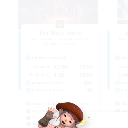
The Black Waltz
H
Recrutement de nouveaux membres
Recr
Jenova [Aether]
Heures d'activité
Heu
12:00
23:00
En semaine
En se
1:00
23:00
Week-end
Week
480
Membres actifs
Mem
40
Places à pourvoir
Pla
www.theblackwaltz.com
Ga
Débutants bienvenus
Jeu
Événements joueurs
Tra
Amateurs de mirage
Déb