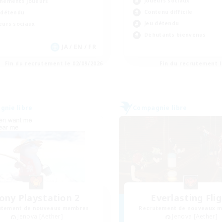
Joueurs sociaux
nements joueurs
Contenu difficile
 détendu
Jeu détendu
eurs sociaux
Débutants bienvenus
JA / EN / FR
Fin du recrutement le 02/09/2026
Fin du recrutement l
nie libre
Compagnie libre
ony Playstation 2
Everlasting Fli
utement de nouveaux membres
Recrutement de nouveaux 
Jenova [Aether]
Jenova [Aether]