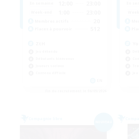
12:00
23:00
En semaine
En se
1:00
23:00
Week-end
Week
20
Membres actifs
Mem
512
Places à pourvoir
Pla
ZtH
Yo
Jeu détendu
Déb
Débutants bienvenus
Con
Joueurs sociaux
Tra
Contenu difficile
Jeu
EN
Fin du recrutement le 06/09/2026
Compagnie libre
Compag
NOUVEAU