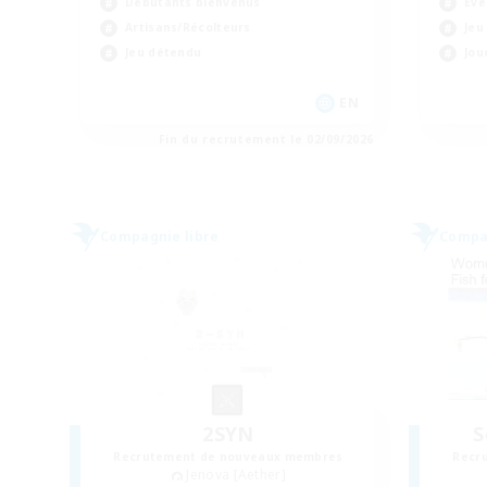
Débutants bienvenus
Évé
Artisans/Récolteurs
Jeu
Jeu détendu
Jou
EN
Fin du recrutement le 02/09/2026
Compagnie libre
Compag
2SYN
S
Recrutement de nouveaux membres
Recr
Jenova [Aether]