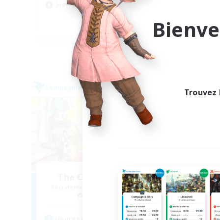
Joueurs sociaux
Con
Bienve
EN
Fin du recrutement le 05/09/2026
Compagnie libre
Compag
Trouvez 
The Crimson Blades
Recrutement de nouveaux membres
Recr
Jenova [Aether]
Heures d'activité
Heu