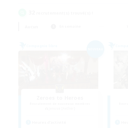
32
recrutement(s) trouvé(s) !
Aucun
En semaine
Compagnie libre
Compag
NOUVEAU
Zeroes to Heroes
Recrutement de nouveaux membres
Recr
Jenova [Aether]
Heures d'activité
Heu