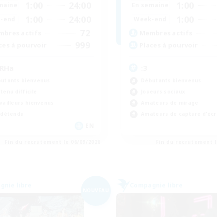
1:00
24:00
1:00
maine
En semaine
1:00
24:00
1:00
-end
Week-end
72
bres actifs
Membres actifs
999
ces à pourvoir
Places à pourvoir
RHa
:3
utants bienvenus
Débutants bienvenus
tenu difficile
Joueurs sociaux
vailleurs bienvenus
Amateurs de mirage
 détendu
Amateurs de capture d'éc
EN
Fin du recrutement le 06/09/2026
Fin du recrutement l
nie libre
Compagnie libre
NOUVEAU