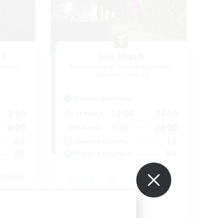
os
Lux Mundi
membres
Recrutement de nouveaux membres
Jenova [Aether]
Heures d'activité
3:00
12:00
24:00
En semaine
6:00
1:00
24:00
Week-end
60
12
Membres actifs
20
50
Places à pourvoir
siasts
Débutants bienvenus
Jeu détendu