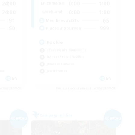
24:00
0:00
1:00
En semaine
24:00
0:00
1:00
Week-end
91
65
Membres actifs
50
999
Places à pourvoir
Pookie
Travailleurs bienvenus
Débutants bienvenus
Joueurs sociaux
ran
Jeu détendu
EN
EN
e 06/09/2026
Fin du recrutement le 05/09/2026
Compagnie libre
NOUVEAU
NOUVEAU