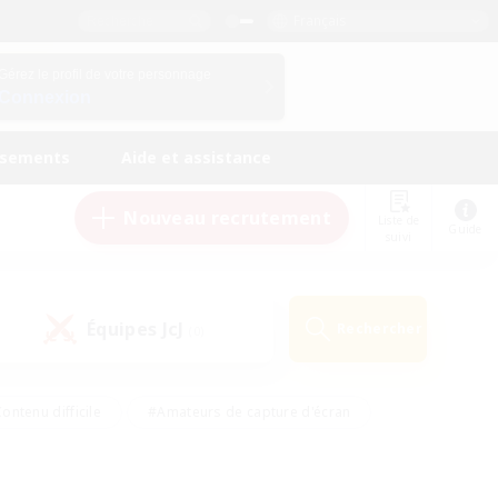
Français
Gérez le profil de votre personnage
Connexion
ssements
Aide et assistance
Nouveau recrutement
Liste de
Guide
suivi
Équipes JcJ
Rechercher
(0)
ontenu difficile
#Amateurs de capture d'écran
ire
#Événements joueurs
#Amateurs de JcJ
#Joueurs sociaux
#Travailleurs bienvenus