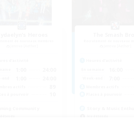
ydaelyn's Heroes
The Smash Br
utement de nouveaux membres
Recrutement de nouveaux 
Jenova [Aether]
Jenova [Aether]
res d'activité
Heures d'activité
1:00
24:00
16:00
maine
En semaine
1:00
24:00
7:00
-end
Week-end
89
bres actifs
Membres actifs
10
ces à pourvoir
Places à pourvoir
ming Community
Story & Music Enthu
 détendu
Jeu détendu
vailleurs bienvenus
Travailleurs bienvenus
utants bienvenus
Débutants bienvenus