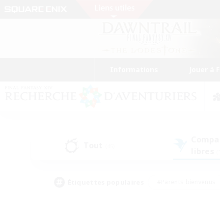
Informations
Jouer à 
Compa
Tout
(45)
libres
(
Étiquettes populaires
#Parents bienvenus
#Étudiants bienvenus
#Jeu détendu
#Amateu
#Amateurs de mirage
#Artisans/Récolteurs