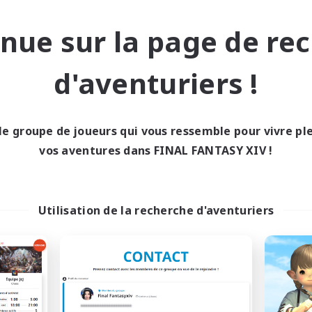
tenu difficile
Amateurs de mirage
nue sur la page de re
EN
Fin du recrutement le 04/09/2026
Fin du recrutement l
d'aventuriers !
nie libre
Compagnie libre
le groupe de joueurs qui vous ressemble pour vivre p
NOUVEAU
vos aventures dans FINAL FANTASY XIV !
Utilisation de la recherche d'aventuriers
Shards Of Apathy
Scions of Umbral
utement de nouveaux membres
Recrutement de nouveaux 
Jenova [Aether]
Jenova [Aether]
res d'activité
Heures d'activité