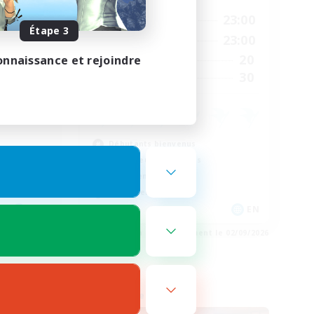
23:00
12:00
23:00
En semaine
Étape 3
23:00
0:00
23:00
Week-end
68
20
onnaissance et rejoindre
Membres actifs
100
30
Places à pourvoir
Débutants bienvenus
Travailleurs bienvenus
Jeu détendu
Événements joueurs
EN
EN
e 03/09/2026
Fin du recrutement le 02/09/2026
Compagnie libre
NOUVEAU