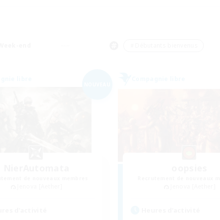
Week-end
＃Débutants bienvenus
nie libre
Compagnie libre
NOUVEAU
NierAutomata
oopsies
utement de nouveaux membres
Recrutement de nouveaux 
Jenova [Aether]
Jenova [Aether]
res d'activité
Heures d'activité