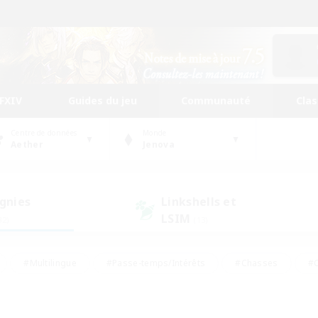
FFXIV
Guides du jeu
Communauté
Cla
Centre de données
Monde
Aether
Jenova
gnies
Linkshells et
LSIM
32)
(13)
#Multilingue
#Passe-temps/Intérêts
#Chasses
#C
rs de jeu de rôle
#Amateurs de logement
#Amateurs d'histo
#Débutants bienvenus
#Jeu soutenu
#Carte aux trésors