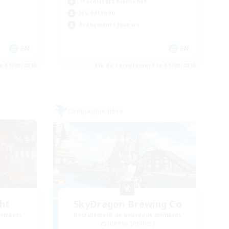
Travailleurs bienvenus
Jeu détendu
Événements joueurs
EN
EN
e 31/08/2026
Fin du recrutement le 31/08/2026
Compagnie libre
ght
SkyDragon Brewing Co
membres
Recrutement de nouveaux membres
Jenova [Aether]