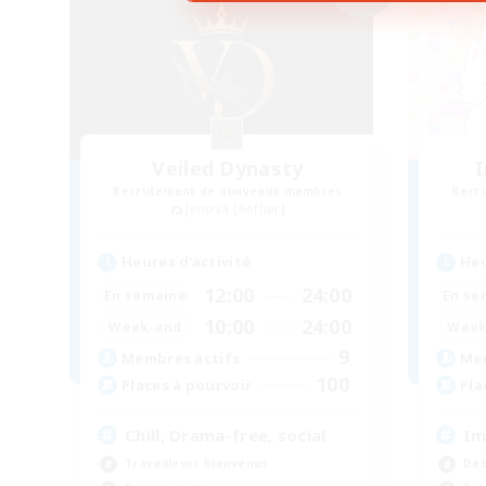
Veiled Dynasty
I
Recrutement de nouveaux membres
Recr
Jenova [Aether]
Heures d'activité
Heu
12:00
24:00
En semaine
En se
10:00
24:00
Week-end
Week
9
Membres actifs
Mem
100
Places à pourvoir
Pla
Chill, Drama-free, social
Im
Travailleurs bienvenus
Déb