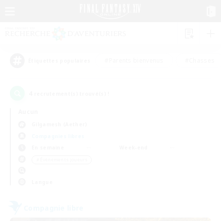
#Parents bienvenus
#Chasses
Étiquettes populaires
4
recrutement(s) trouvé(s) !
Aucun
Gilgamesh (Aether)
Compagnies libres
En semaine
Week-end
＃Événements joueurs
Langue
Compagnie libre