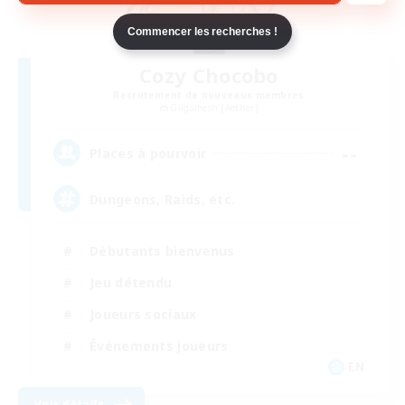
Commencer les recherches !
Cozy Chocobo
Recrutement de nouveaux membres
Gilgamesh [Aether]
--
Places à pourvoir
Dungeons, Raids, etc.
Débutants bienvenus
Jeu détendu
Joueurs sociaux
Événements joueurs
EN
Voir détails