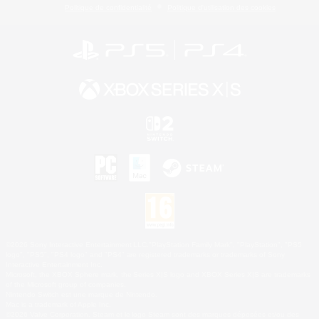
Politique de confidentialité
Politique d'utilisation des cookies
©2026 Sony Interactive Entertainment LLC."PlayStation Family Mark", "PlayStation", "PS5
logo", "PS5", "PS4 logo" and "PS4" are registered trademarks or trademarks of Sony
Interactive Entertainment Inc.
Microsoft, the XBOX Sphere mark, the Series X|S logo and XBOX Series X|S are trademarks
of the Microsoft group of companies.
Nintendo Switch est une marque de Nintendo.
Mac is a trademark of Apple Inc.
©2026 Valve Corporation. Steam et le logo Steam sont des marques déposées et/ou des