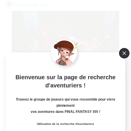
Compagnie libre
Bienvenue sur la page de recherche
Misfits of Nobility
d'aventuriers !
Recrutement de nouveaux membres
Gilgamesh [Aether]
Trouvez le groupe de joueurs qui vous ressemble pour vivre
pleinement
21
Places à pourvoir
vos aventures dans FINAL FANTASY XIV !
Weekly Event Schedule
Utilisation de la recherche d'aventuriers