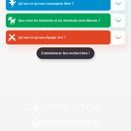
Qu'est-ce qu'une compagnie libre ?
/
Facebook
X
News
Que sont les linkshells et les linkshells inter-Monde ?
Qu'est-ce qu'une équipe JcJ ?
YouTube
Instagram
Commencer les recherches !
Twitch
Bluesky
Licence
Règles et politiques
Politique de confidentialité
Politique d'utilisation des cookies