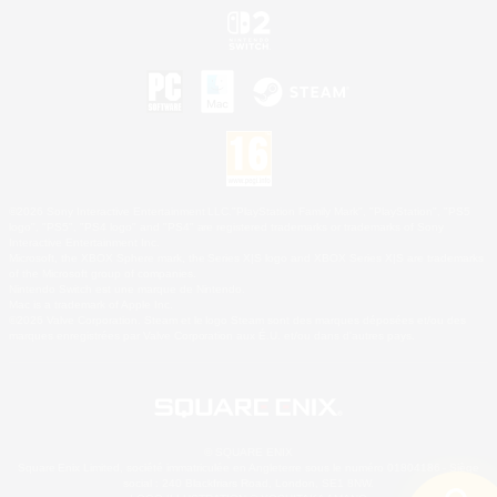
©2026 Sony Interactive Entertainment LLC."PlayStation Family Mark", "PlayStation", "PS5
logo", "PS5", "PS4 logo" and "PS4" are registered trademarks or trademarks of Sony
Interactive Entertainment Inc.
Microsoft, the XBOX Sphere mark, the Series X|S logo and XBOX Series X|S are trademarks
of the Microsoft group of companies.
Nintendo Switch est une marque de Nintendo.
Mac is a trademark of Apple Inc.
©2026 Valve Corporation. Steam et le logo Steam sont des marques déposées et/ou des
marques enregistrées par Valve Corporation aux É.U. et/ou dans d'autres pays.
© SQUARE ENIX
Square Enix Limited, société immatriculée en Angleterre sous le numéro 01804186 - Siège
social : 240 Blackfriars Road, London, SE1 8NW.