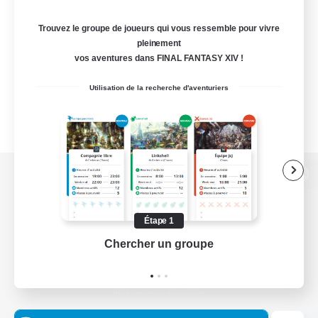
Trouvez le groupe de joueurs qui vous ressemble pour vivre
pleinement
vos aventures dans FINAL FANTASY XIV !
Utilisation de la recherche d'aventuriers
Version de bureau
Étape 1
Chercher un groupe
Prend
Télécharger le jeu
Informations officielles