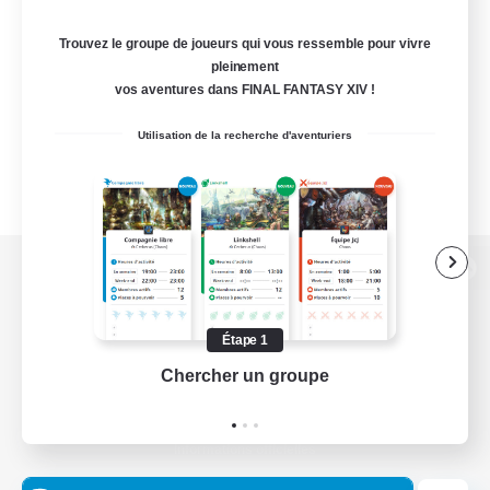
Trouvez le groupe de joueurs qui vous ressemble pour vivre
pleinement
vos aventures dans FINAL FANTASY XIV !
Utilisation de la recherche d'aventuriers
Version de bureau
Étape 1
Chercher un groupe
Prend
Télécharger le jeu
Informations officielles