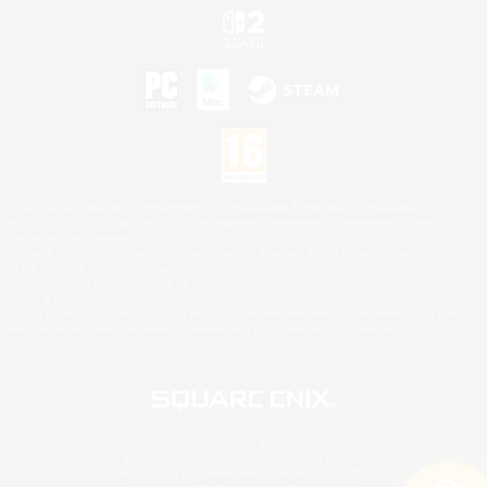
©2026 Sony Interactive Entertainment LLC."PlayStation Family Mark", "PlayStation", "PS5
logo", "PS5", "PS4 logo" and "PS4" are registered trademarks or trademarks of Sony
Interactive Entertainment Inc.
Microsoft, the XBOX Sphere mark, the Series X|S logo and XBOX Series X|S are trademarks
of the Microsoft group of companies.
Nintendo Switch est une marque de Nintendo.
Mac is a trademark of Apple Inc.
©2026 Valve Corporation. Steam et le logo Steam sont des marques déposées et/ou des
marques enregistrées par Valve Corporation aux É.U. et/ou dans d'autres pays.
© SQUARE ENIX
Square Enix Limited, société immatriculée en Angleterre sous le numéro 01804186 - Siège
social : 240 Blackfriars Road, London, SE1 8NW.