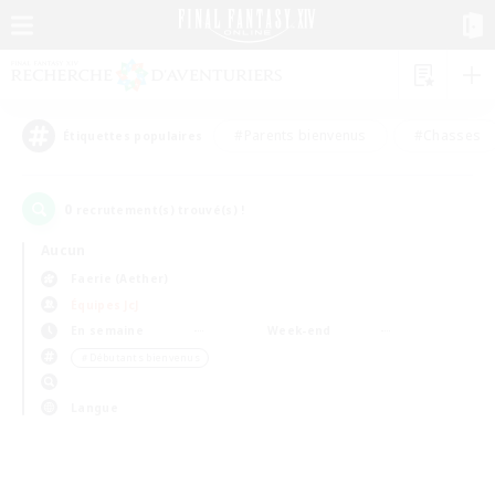
#Parents bienvenus
#Chasses
Étiquettes populaires
0
recrutement(s) trouvé(s) !
Aucun
Faerie (Aether)
Équipes JcJ
En semaine
Week-end
＃Débutants bienvenus
Langue