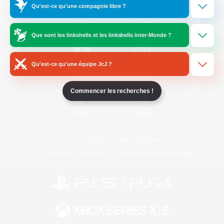
Qu'est-ce qu'une compagnie libre ?
/
Facebook
X
News
Que sont les linkshells et les linkshells inter-Monde ?
Qu'est-ce qu'une équipe JcJ ?
YouTube
Instagram
Commencer les recherches !
Twitch
Bluesky
Licence
Règles et politiques
Politique de confidentialité
Politique d'utilisation des cookies