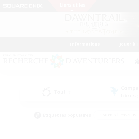
Informations
Jouer à 
Compa
Tout
(8)
libres
(
Étiquettes populaires
#Parents bienvenus
#Étudiants bienvenus
#Jeu détendu
#Amateu
#Amateurs de mirage
#Artisans/Récolteurs