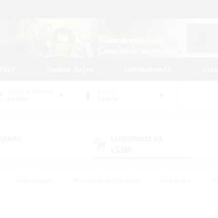
FFXIV
Guides du jeu
Communauté
Cla
Centre de données
Monde
Aether
Faerie
gnies
Linkshells et
LSIM
7)
(1)
#Multilingue
#Passe-temps/Intérêts
#Chasses
#C
rs de jeu de rôle
#Amateurs de logement
#Amateurs d'histo
#Débutants bienvenus
#Jeu soutenu
#Carte aux trésors