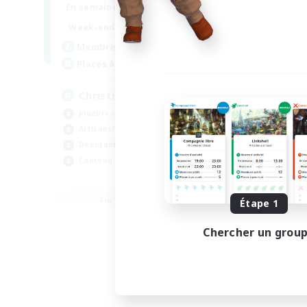
0:00
23:00
En semaine
0:00
23:00
Week-end
8
Membres actifs
999
Places à pourvoir
Christian
Joueurs sociaux
Artisans/Récolteurs
Débutants bienvenus
Contenu difficile
JA / EN
Fin du recrutement le 01/09/2026
Étape 1
Chercher un grou