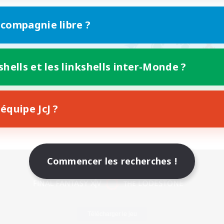
 compagnie libre ?
shells et les linkshells inter-Monde ?
équipe JcJ ?
Commencer les recherches !
Version mobile
Télécharger le jeu