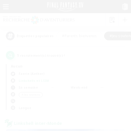
#Parents bienvenus
#Jeu souten
Étiquettes populaires
1
recrutement(s) trouvé(s) !
Aucun
Faerie (Aether)
Linkshells et LSIM
En semaine
Week-end
＃Jeu soutenu
Langue
Linkshell inter-Monde