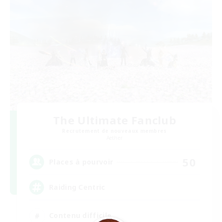
The Ultimate Fanclub
Recrutement de nouveaux membres
Aether
50
Places à pourvoir
Raiding Centric
Contenu difficile