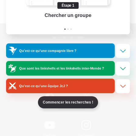
Étape 1
Chercher un groupe
Prend
Version de bureau
Qu'est-ce qu'une compagnie libre ?
Télécharger le jeu
Que sont les linkshells et les linkshells inter-Monde ?
Informations officielles
Qu'est-ce qu'une équipe JcJ ?
Commencer les recherches !
/
Facebook
X
News
YouTube
Instagram