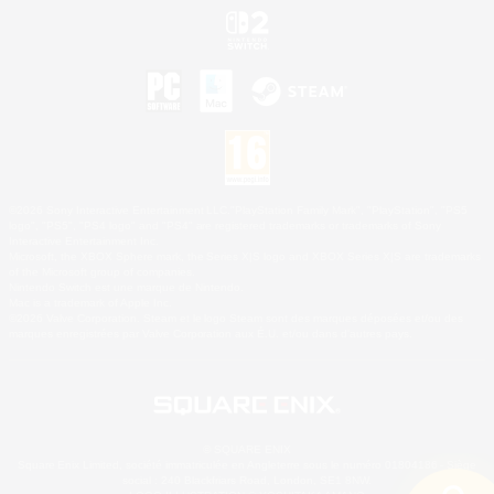
©2026 Sony Interactive Entertainment LLC."PlayStation Family Mark", "PlayStation", "PS5
logo", "PS5", "PS4 logo" and "PS4" are registered trademarks or trademarks of Sony
Interactive Entertainment Inc.
Microsoft, the XBOX Sphere mark, the Series X|S logo and XBOX Series X|S are trademarks
of the Microsoft group of companies.
Nintendo Switch est une marque de Nintendo.
Mac is a trademark of Apple Inc.
©2026 Valve Corporation. Steam et le logo Steam sont des marques déposées et/ou des
marques enregistrées par Valve Corporation aux É.U. et/ou dans d'autres pays.
© SQUARE ENIX
Square Enix Limited, société immatriculée en Angleterre sous le numéro 01804186 - Siège
social : 240 Blackfriars Road, London, SE1 8NW.