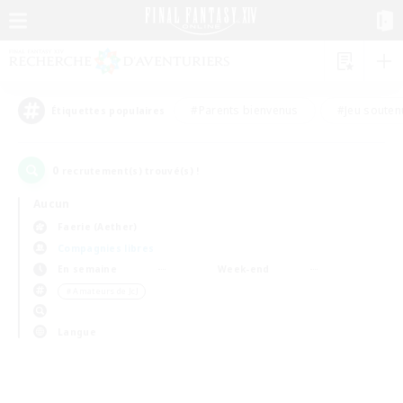
#Parents bienvenus
#Jeu souten
Étiquettes populaires
0
recrutement(s) trouvé(s) !
Aucun
Faerie (Aether)
Compagnies libres
En semaine
Week-end
＃Amateurs de JcJ
Langue