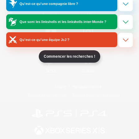
Qu'est-ce qu'une compagnie libre ?
/
Facebook
X
News
Que sont les linkshells et les linkshells inter-Monde ?
Qu'est-ce qu'une équipe JcJ ?
YouTube
Instagram
Commencer les recherches !
Twitch
Bluesky
Licence
Règles et politiques
Politique de confidentialité
Politique d'utilisation des cookies