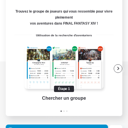
Trouvez le groupe de joueurs qui vous ressemble pour vivre
pleinement
vos aventures dans FINAL FANTASY XIV !
Utilisation de la recherche d'aventuriers
Version de bureau
Étape 1
Chercher un groupe
Prend
Télécharger le jeu
Informations officielles