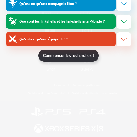
Qu'est-ce qu'une compagnie libre ?
/
Facebook
X
News
Que sont les linkshells et les linkshells inter-Monde ?
Qu'est-ce qu'une équipe JcJ ?
YouTube
Instagram
Commencer les recherches !
Twitch
Bluesky
Licence
Règles et politiques
Politique de confidentialité
Politique d'utilisation des cookies