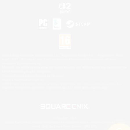
©2026 Sony Interactive Entertainment LLC."PlayStation Family Mark", "PlayStation", "PS5
logo", "PS5", "PS4 logo" and "PS4" are registered trademarks or trademarks of Sony
Interactive Entertainment Inc.
Microsoft, the XBOX Sphere mark, the Series X|S logo and XBOX Series X|S are trademarks
of the Microsoft group of companies.
Nintendo Switch est une marque de Nintendo.
Mac is a trademark of Apple Inc.
©2026 Valve Corporation. Steam et le logo Steam sont des marques déposées et/ou des
marques enregistrées par Valve Corporation aux É.U. et/ou dans d'autres pays.
© SQUARE ENIX
Square Enix Limited, société immatriculée en Angleterre sous le numéro 01804186 - Siège
social : 240 Blackfriars Road, London, SE1 8NW.