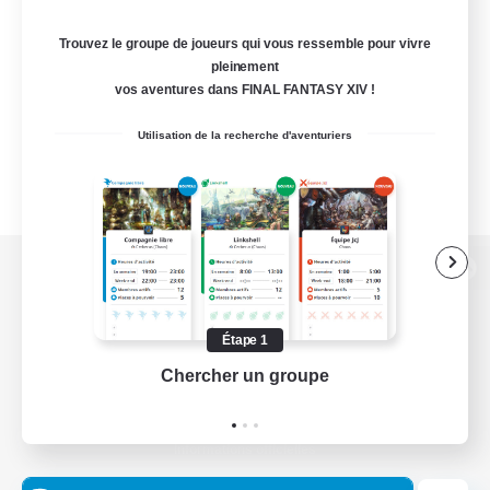
Trouvez le groupe de joueurs qui vous ressemble pour vivre
pleinement
vos aventures dans FINAL FANTASY XIV !
Utilisation de la recherche d'aventuriers
Version de bureau
Étape 1
Chercher un groupe
Prend
Télécharger le jeu
Informations officielles