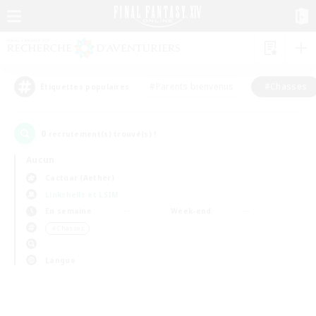
#Parents bienvenus
#Chasses
Étiquettes populaires
0
recrutement(s) trouvé(s) !
Aucun
Cactuar (Aether)
Linkshells et LSIM
En semaine
Week-end
＃Chasses
Langue