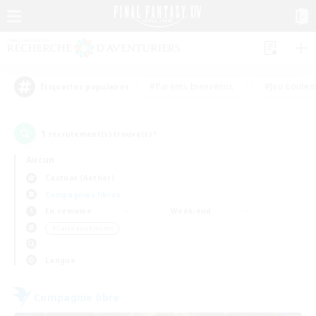
#Parents bienvenus
#Jeu souten
Étiquettes populaires
1
recrutement(s) trouvé(s) !
Aucun
Cactuar (Aether)
Compagnies libres
En semaine
Week-end
＃Carte aux trésors
Langue
Compagnie libre