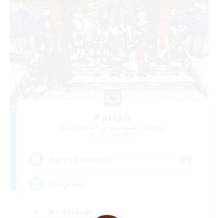
Pariah
Recrutement de nouveaux membres
Cactuar [Aether]
99
Places à pourvoir
Dungeons
Jeu détendu