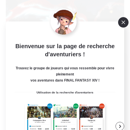
Bienvenue sur la page de recherche
d'aventuriers !
Phoenix Down Baddies
Recrutement de nouveaux membres
Trouvez le groupe de joueurs qui vous ressemble pour vivre
Cactuar [Aether]
pleinement
vos aventures dans FINAL FANTASY XIV !
50
Places à pourvoir
Utilisation de la recherche d'aventuriers
Midcore
Débutants bienvenus
Travailleurs bienvenus