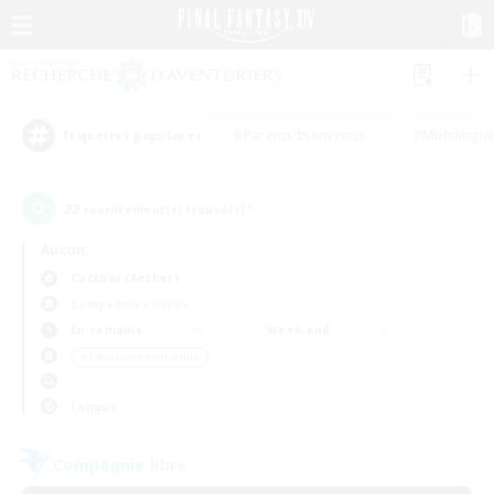
#Parents bienvenus
#Multilingu
Étiquettes populaires
22
recrutement(s) trouvé(s) !
Aucun
Cactuar (Aether)
Compagnies libres
En semaine
Week-end
＃Débutants bienvenus
Langue
Compagnie libre