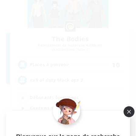
The Bodies
Recrutement de nouveaux membres
Adamantoise [Aether]
10
Places à pourvoir
call of duty black ops 2
Débutants bienvenus
Contenu difficile
Joueurs sociaux
Événements joueurs