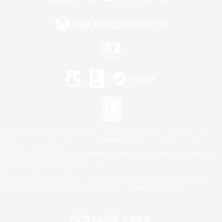
©2026 Sony Interactive Entertainment LLC."PlayStation Family Mark", "PlayStation", "PS5
logo", "PS5", "PS4 logo" and "PS4" are registered trademarks or trademarks of Sony
Interactive Entertainment Inc.
Microsoft, the XBOX Sphere mark, the Series X|S logo and XBOX Series X|S are trademarks
of the Microsoft group of companies.
Nintendo Switch est une marque de Nintendo.
Mac is a trademark of Apple Inc.
©2026 Valve Corporation. Steam et le logo Steam sont des marques déposées et/ou des
marques enregistrées par Valve Corporation aux É.U. et/ou dans d'autres pays.