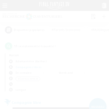
#Parents bienvenus
#Multilingu
Étiquettes populaires
11
recrutement(s) trouvé(s) !
Aucun
Adamantoise (Aether)
Compagnies libres
En semaine
Week-end
＃Contenu difficile
Langue
Compagnie libre
NOUVEAU