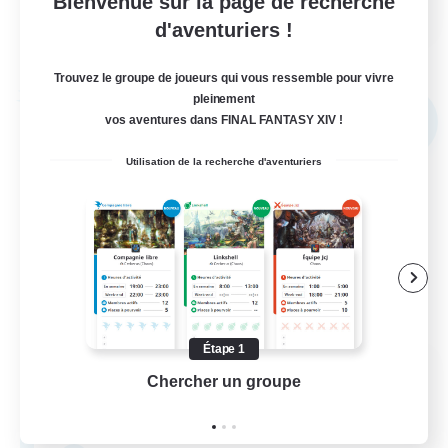
Bienvenue sur la page de recherche
EN
d'aventuriers !
Voir détails
Fin du recrutement le 02/09/2026
Trouvez le groupe de joueurs qui vous ressemble pour vivre
pleinement
Compagnie libre
vos aventures dans FINAL FANTASY XIV !
NOUVEAU
Utilisation de la recherche d'aventuriers
Étape 1
Novel Teas
Chercher un groupe
Prend
Recrutement de nouveaux membres
Adamantoise [Aether]