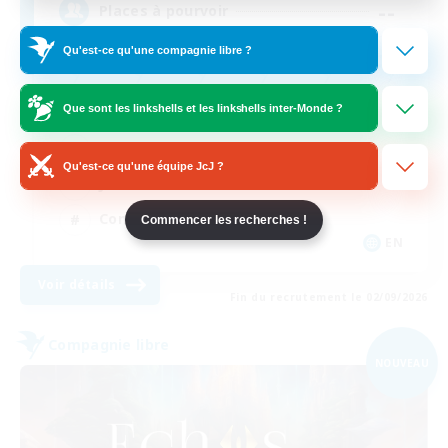
--
Places à pourvoir
Qu'est-ce qu'une compagnie libre ?
Que sont les linkshells et les linkshells inter-Monde ?
Débutants bienvenus
Jeu détendu
Qu'est-ce qu'une équipe JcJ ?
Joueurs sociaux
Contenu difficile
Commencer les recherches !
EN
Voir détails
Fin du recrutement le 02/09/2026
Compagnie libre
NOUVEAU