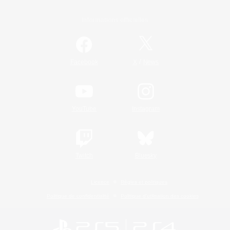
Informations officielles
/
Facebook
X
News
YouTube
Instagram
Twitch
Bluesky
Licence
Règles et politiques
Politique de confidentialité
Politique d'utilisation des cookies