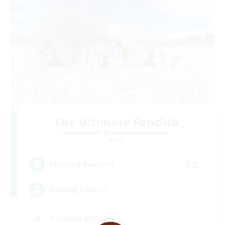
The Ultimate Fanclub
Recrutement de nouveaux membres
Aether
50
Places à pourvoir
Raiding Centric
Contenu difficile