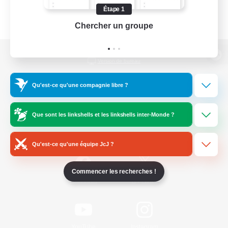
Étape 1
Chercher un groupe
Prend
Version de bureau
Qu'est-ce qu'une compagnie libre ?
Télécharger le jeu
Que sont les linkshells et les linkshells inter-Monde ?
Informations officielles
Qu'est-ce qu'une équipe JcJ ?
Commencer les recherches !
/
Facebook
X
News
YouTube
Instagram