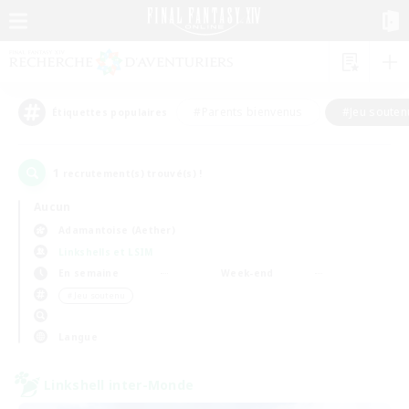
#Parents bienvenus
#Jeu souten
Étiquettes populaires
1
recrutement(s) trouvé(s) !
Aucun
Adamantoise (Aether)
Linkshells et LSIM
En semaine
Week-end
＃Jeu soutenu
Langue
Linkshell inter-Monde