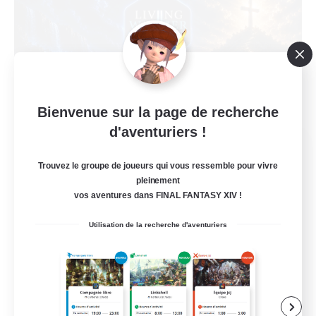
Bienvenue sur la page de recherche
d'aventuriers !
Living Water
Recrutement de nouveaux membres
Trouvez le groupe de joueurs qui vous ressemble pour vivre
Adamantoise [Aether]
pleinement
vos aventures dans FINAL FANTASY XIV !
--
Places à pourvoir
Utilisation de la recherche d'aventuriers
Christian
Débutants bienvenus
Jeu détendu