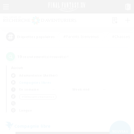
#Parents bienvenus
#Chasses
Étiquettes populaires
19
recrutement(s) trouvé(s) !
Aucun
Adamantoise (Aether)
Compagnies libres
En semaine
Week-end
＃Débutants bienvenus
Langue
Compagnie libre
NOUVEAU