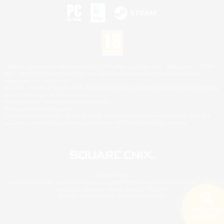
©2026 Sony Interactive Entertainment LLC."PlayStation Family Mark", "PlayStation", "PS5
logo", "PS5", "PS4 logo" and "PS4" are registered trademarks or trademarks of Sony
Interactive Entertainment Inc.
Microsoft, the XBOX Sphere mark, the Series X|S logo and XBOX Series X|S are trademarks
of the Microsoft group of companies.
Nintendo Switch est une marque de Nintendo.
Mac is a trademark of Apple Inc.
©2026 Valve Corporation. Steam et le logo Steam sont des marques déposées et/ou des
marques enregistrées par Valve Corporation aux É.U. et/ou dans d'autres pays.
© SQUARE ENIX
Square Enix Limited, société immatriculée en Angleterre sous le numéro 01804186 - Siège
social : 240 Blackfriars Road, London, SE1 8NW.
LOGO ILLUSTRATION:© YOSHITAKA AMANO
Rechercher
5 résultat(s)