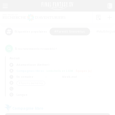
#Parents bienvenus
#Multilingu
Étiquettes populaires
5
recrutement(s) trouvé(s) !
Aucun
Adamantoise (Aether)
Compagnies libres
Linkshells et LSIM
Équipes JcJ
En semaine
Week-end
＃Parents bienvenus
Langue
Compagnie libre