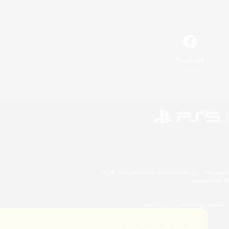
Facebook
©2026 Sony Interactive Entertainment LLC."PlayStation
Microsoft, the 
©2026 Valve Corporation. Steam et 