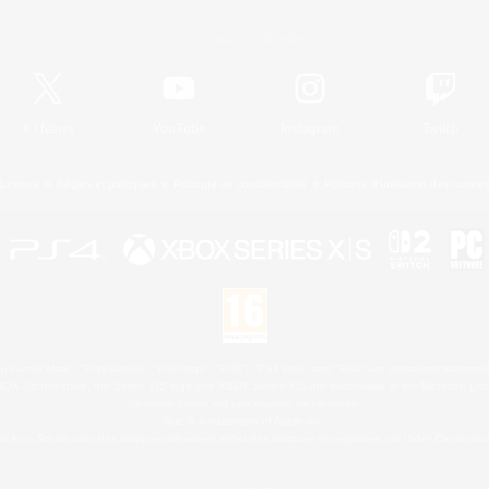
Informations officielles
X
/
News
YouTube
Instagram
Twitch
Licence
Règles et politiques
Politique de confidentialité
Politique d'utilisation des cookie
 Family Mark", "PlayStation", "PS5 logo", "PS5", "PS4 logo" and "PS4" are registered trademark
XBOX Sphere mark, the Series X|S logo and XBOX Series X|S are trademarks of the Microsoft gro
Nintendo Switch est une marque de Nintendo.
Mac is a trademark of Apple Inc.
le logo Steam sont des marques déposées et/ou des marques enregistrées par Valve Corporation