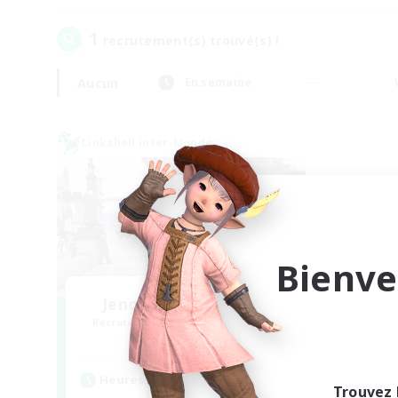
1
recrutement(s) trouvé(s) !
Aucun
En semaine
Linkshell inter-Monde
Bienve
Jenova Roleplay Hub
Recrutement de nouveaux membres
Aether
Heures d'activité
Trouvez 