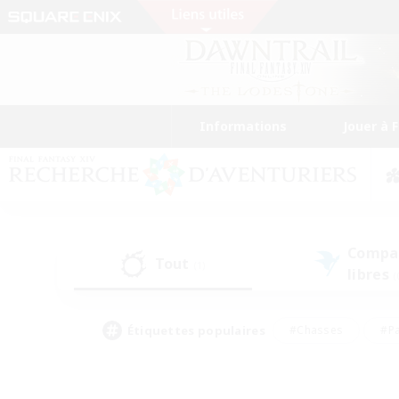
Informations
Jouer à 
Compa
Tout
(1)
libres
(
Étiquettes populaires
#Chasses
#Pa
#Contenu difficile
#Amateurs de logement
#Amateurs de capture d'écran
#Joueur