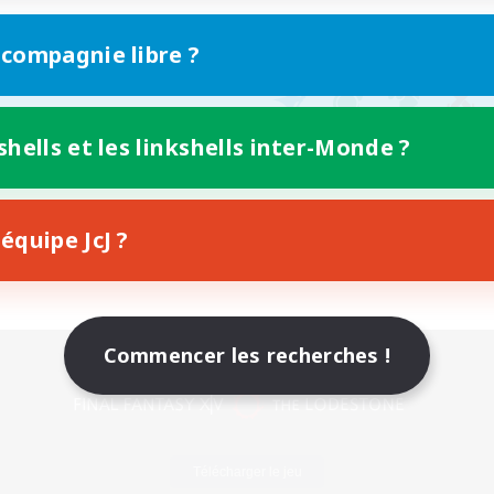
 compagnie libre ?
shells et les linkshells inter-Monde ?
équipe JcJ ?
Commencer les recherches !
Version mobile
Télécharger le jeu