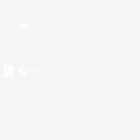
Bluesky
s
s or trademarks of Sony Interactive Entertainment Inc.
up of companies.
 aux É.U. et/ou dans d'autres pays.