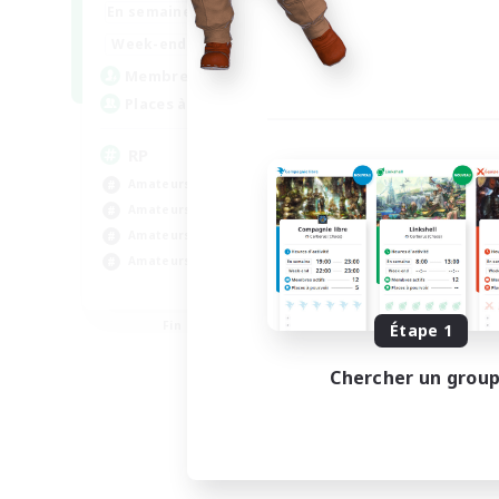
1:00
23:00
En semaine
1:00
23:00
Week-end
180
Membres actifs
999
Places à pourvoir
RP
Amateurs de jeu de rôle
Amateurs d'histoire
Amateurs de capture d'écran
Amateurs de mirage
EN
Fin du recrutement le 12/08/2026
Étape 1
Chercher un grou