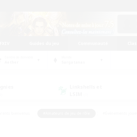
FFXIV
Guides du jeu
Communauté
Cla
Centre de données
Monde
Aether
Sargatanas
gnies
Linkshells et
LSIM
0)
(1)
rents bienvenus
#Amateurs de jeu de rôle
#Événements joue
#Jeu soutenu
#Artisans/Récolteurs
#Multilingue
s sociaux
#Débutants bienvenus
#Amateurs d'histoire