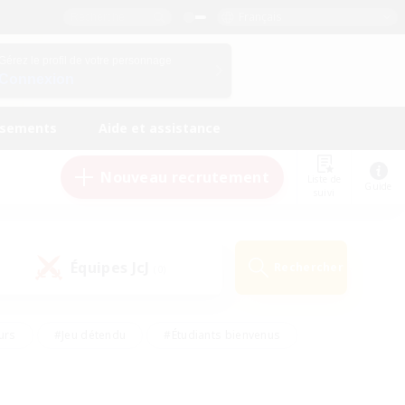
Français
Gérez le profil de votre personnage
Connexion
ssements
Aide et assistance
Nouveau recrutement
Liste de
Guide
suivi
Équipes JcJ
Rechercher
(0)
urs
#Jeu détendu
#Étudiants bienvenus
#Passe-temps/Intérêts
#Carte aux trésors
#Amateurs de JcJ
#Amateurs de mirage