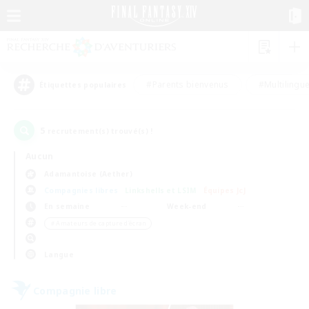
#Parents bienvenus
#Multilingu
Étiquettes populaires
5
recrutement(s) trouvé(s) !
Aucun
Adamantoise (Aether)
Compagnies libres
Linkshells et LSIM
Équipes JcJ
En semaine
Week-end
＃Amateurs de capture d'écran
Langue
Compagnie libre