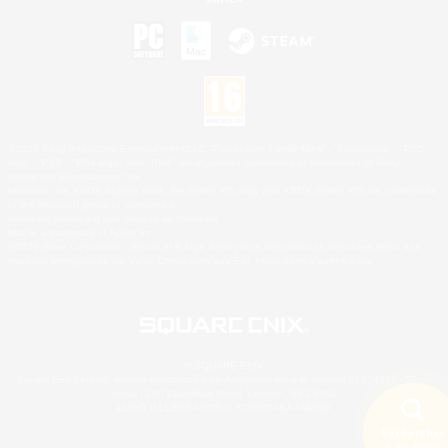
©2026 Sony Interactive Entertainment LLC."PlayStation Family Mark", "PlayStation", "PS5
logo", "PS5", "PS4 logo" and "PS4" are registered trademarks or trademarks of Sony
Interactive Entertainment Inc.
Microsoft, the XBOX Sphere mark, the Series X|S logo and XBOX Series X|S are trademarks
of the Microsoft group of companies.
Nintendo Switch est une marque de Nintendo.
Mac is a trademark of Apple Inc.
©2026 Valve Corporation. Steam et le logo Steam sont des marques déposées et/ou des
marques enregistrées par Valve Corporation aux É.U. et/ou dans d'autres pays.
© SQUARE ENIX
Square Enix Limited, société immatriculée en Angleterre sous le numéro 01804186 - Siège
social : 240 Blackfriars Road, London, SE1 8NW.
LOGO ILLUSTRATION:© YOSHITAKA AMANO
Rechercher
5 résultat(s)