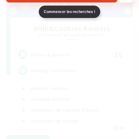
Commencer les recherches !
Milk&Cookies Raiders
Recrutement de nouveaux membres
Aether
20
Places à pourvoir
Raiding Community
Joueurs sociaux
Contenu difficile
Amateurs de capture d'écran
Amateurs de mirage
EN