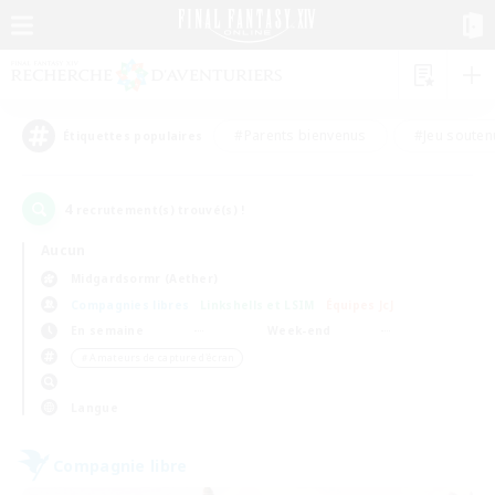
#Parents bienvenus
#Jeu souten
Étiquettes populaires
4
recrutement(s) trouvé(s) !
Aucun
Midgardsormr (Aether)
Compagnies libres
Linkshells et LSIM
Équipes JcJ
En semaine
Week-end
＃Amateurs de capture d'écran
Langue
Compagnie libre