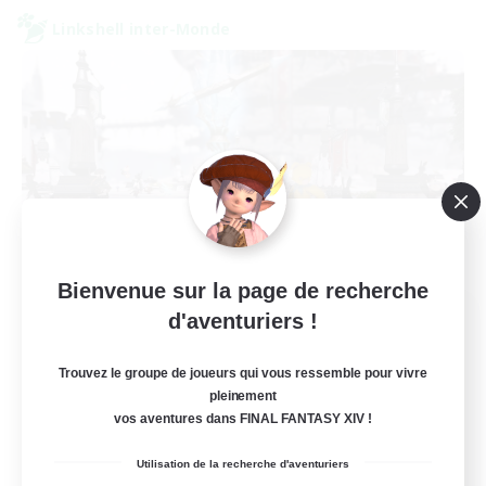
Linkshell inter-Monde
Bienvenue sur la page de recherche
Jenova Roleplay Hub
d'aventuriers !
Recrutement de nouveaux membres
Aether
Trouvez le groupe de joueurs qui vous ressemble pour vivre
pleinement
999
Places à pourvoir
vos aventures dans FINAL FANTASY XIV !
RP
Utilisation de la recherche d'aventuriers