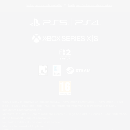
Politique de confidentialité
Politique d'utilisation des cookies
©2026 Sony Interactive Entertainment LLC."PlayStation Family Mark", "PlayStation", "PS5
logo", "PS5", "PS4 logo" and "PS4" are registered trademarks or trademarks of Sony
Interactive Entertainment Inc.
Microsoft, the XBOX Sphere mark, the Series X|S logo and XBOX Series X|S are trademarks
of the Microsoft group of companies.
Nintendo Switch est une marque de Nintendo.
Mac is a trademark of Apple Inc.