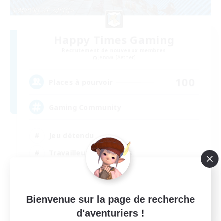
Happy Times Gaming
Recrutement de nouveaux membres
Jenova [Aether]
100
Places à pourvoir
Gaming Community
Jeu détendu
Travailleurs bienvenus
Passe-temps/Intérêts
Événements joueurs
Bienvenue sur la page de recherche
EN
d'aventuriers !
Voir détails