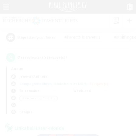
#Parents bienvenus
#Multilingu
Étiquettes populaires
7
recrutement(s) trouvé(s) !
Aucun
Jenova (Aether)
Compagnies libres
Linkshells et LSIM
Équipes JcJ
En semaine
Week-end
＃Passe-temps/Intérêts
Langue
Linkshell inter-Monde