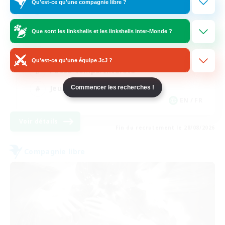
Qu'est-ce qu'une compagnie libre ?
Players events social
Que sont les linkshells et les linkshells inter-Monde ?
Débutants bienvenus
Joueurs sociaux
Qu'est-ce qu'une équipe JcJ ?
Passe-temps/Intérêts
Jeu détendu
Commencer les recherches !
EN / FR
Voir détails
Fin du recrutement le 28/08/2026
Compagnie libre