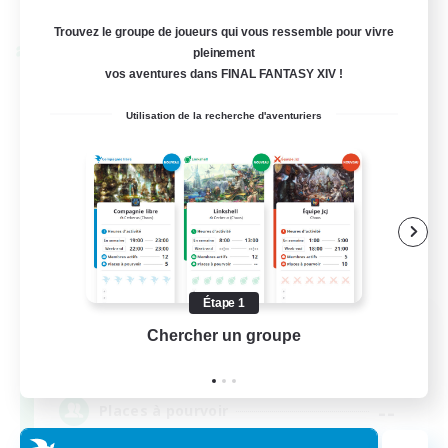
Fin du recrutement le 31/08/2026
Trouvez le groupe de joueurs qui vous ressemble pour vivre
pleinement
Linkshell inter-Monde
vos aventures dans FINAL FANTASY XIV !
Utilisation de la recherche d'aventuriers
Étape 1
FFXIV NA Network
Chercher un groupe
Prend
Recrutement de nouveaux membres
Aether
--
Places à pourvoir