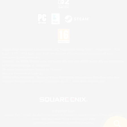
©2026 Sony Interactive Entertainment LLC."PlayStation Family Mark", "PlayStation", "PS5
logo", "PS5", "PS4 logo" and "PS4" are registered trademarks or trademarks of Sony
Interactive Entertainment Inc.
Microsoft, the XBOX Sphere mark, the Series X|S logo and XBOX Series X|S are trademarks
of the Microsoft group of companies.
Nintendo Switch est une marque de Nintendo.
Mac is a trademark of Apple Inc.
©2026 Valve Corporation. Steam et le logo Steam sont des marques déposées et/ou des
marques enregistrées par Valve Corporation aux É.U. et/ou dans d'autres pays.
© SQUARE ENIX
Square Enix Limited, société immatriculée en Angleterre sous le numéro 01804186 - Siège
social : 240 Blackfriars Road, London, SE1 8NW.
LOGO ILLUSTRATION:© YOSHITAKA AMANO