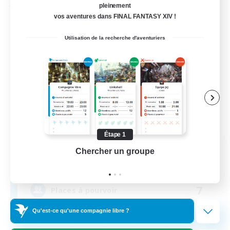
pleinement
Compagnie libre
vos aventures dans FINAL FANTASY XIV !
Utilisation de la recherche d'aventuriers
Étape 1
Sanctum of Luminance
Chercher un groupe
Prend
Recrutement de nouveaux membres
Cactuar [Aether]
7
Places à pourvoir
Qu'est-ce qu'une compagnie libre ?