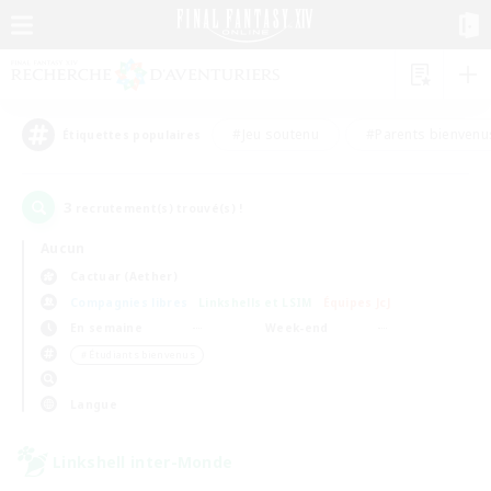
#Jeu soutenu
#Parents bienvenu
Étiquettes populaires
3
recrutement(s) trouvé(s) !
Aucun
Cactuar (Aether)
Compagnies libres
Linkshells et LSIM
Équipes JcJ
En semaine
Week-end
＃Étudiants bienvenus
Langue
Linkshell inter-Monde