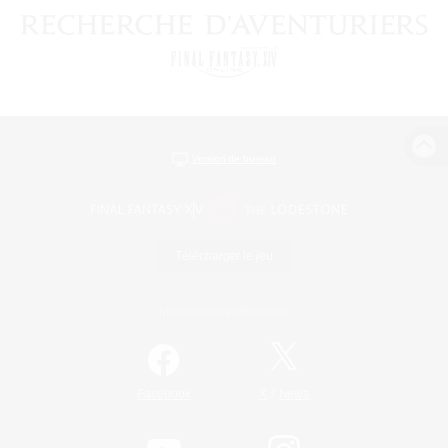
Version de bureau
Télécharger le jeu
Informations officielles
/
Facebook
X
News