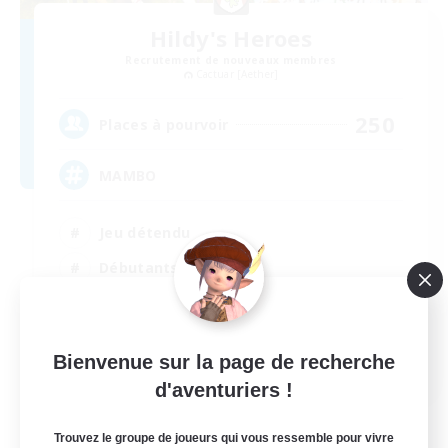
Hildy's Heroes
Recrutement de nouveaux membres
Cactuar [Aether]
250
Places à pourvoir
MAMBO
Jeu détendu
Débutants bienvenus
Travailleurs bienvenus
Étudiants bienvenus
Bienvenue sur la page de recherche
EN
d'aventuriers !
Voir détails
Fin du recrutement le 20/08/2026
Trouvez le groupe de joueurs qui vous ressemble pour vivre