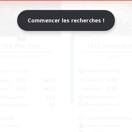
Commencer les recherches !
The Fine Print
Let's Party! Aet
utement de nouveaux membres
Recrutement de nouveaux 
Adamantoise [Aether]
Aether
Heures d'activité
res d'activité
0:00
1:00
24:00
En semaine
maine
0:00
1:00
24:00
Week-end
-end
118
Membres actifs
bres actifs
32
Places à pourvoir
ces à pourvoir
LetsPartyFFXIVDisc
OSERS
Débutants bienvenus
eurs sociaux