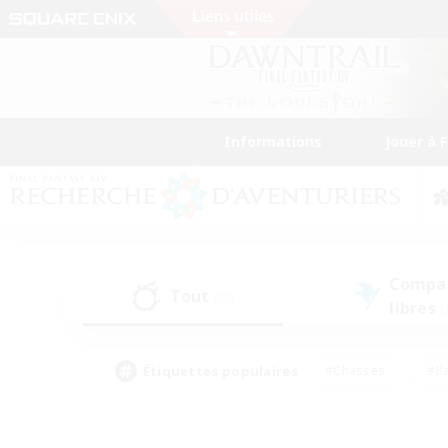
Informations
Jouer à 
Compa
Tout
(21)
libres
(
Étiquettes populaires
#Chasses
#Pa
#Contenu difficile
#Amateurs de logement
#Amateurs de capture d'écran
#Joueur