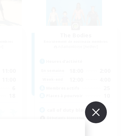
The Bodies
membres
Recrutement de nouveaux membres
r]
Adamantoise [Aether]
Heures d'activité
11:00
18:00
2:00
En semaine
11:00
12:00
4:00
Week-end
6
25
Membres actifs
18
10
Places à pourvoir
call of duty black ops 2
Débutants bienvenus
Contenu difficile
Joueurs sociaux