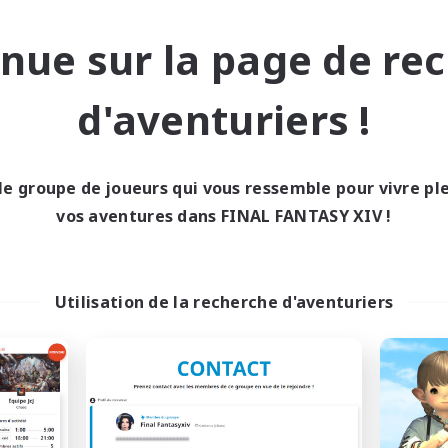
Passe-temps/Intérêts
eurs sociaux
Événements joueurs
nue sur la page de re
EN
Fin du recrutement le 03/09/2026
Fin du recrutement l
d'aventuriers !
nie libre
Linkshell inter-Monde
le groupe de joueurs qui vous ressemble pour vivre p
NOUVEAU
vos aventures dans FINAL FANTASY XIV !
Utilisation de la recherche d'aventuriers
Echoes of Jeuno
Scions of the Sa
utement de nouveaux membres
Recrutement de nouveaux 
Adamantoise [Aether]
Aether
Heures d'activité
res d'activité