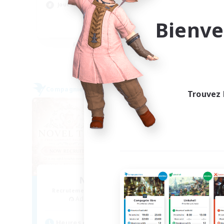
Joueurs sociaux
Jou
Bienve
JA / EN
Fin du recrutement le 03/09/2026
Compagnie libre
Compag
Trouvez 
NOUVEAU
Novel Teas
Recrutement de nouveaux membres
Recr
Adamantoise [Aether]
Heures d'activité
Heu