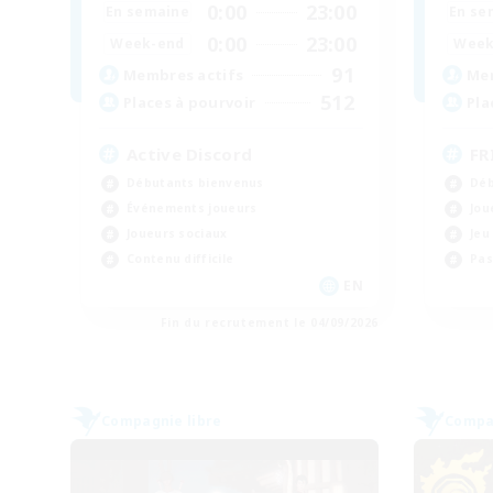
0:00
23:00
En semaine
En se
0:00
23:00
Week-end
Week
91
Membres actifs
Mem
512
Places à pourvoir
Pla
Active Discord
FR
Débutants bienvenus
Déb
Événements joueurs
Jou
Joueurs sociaux
Jeu
Contenu difficile
Pas
EN
Fin du recrutement le 04/09/2026
Compagnie libre
Compag