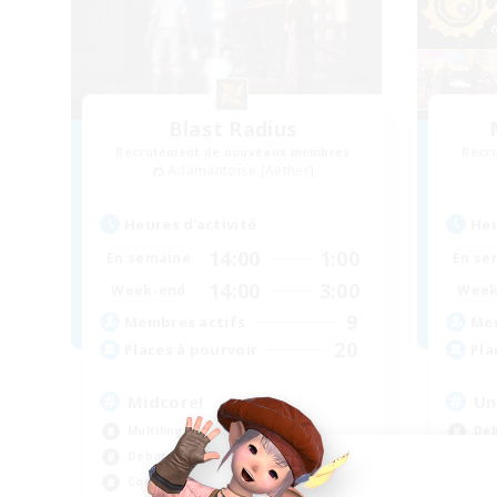
Blast Radius
Recrutement de nouveaux membres
Recr
Adamantoise [Aether]
Heures d'activité
Heu
14:00
1:00
En semaine
En se
14:00
3:00
Week-end
Week
9
Membres actifs
Mem
20
Places à pourvoir
Pla
Midcore!
Un
Multilingue
Déb
Débutants bienvenus
Art
Contenu difficile
Évé