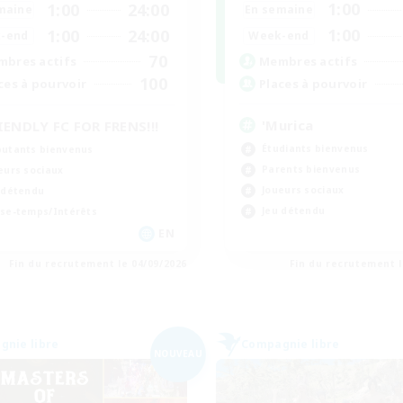
1:00
1:00
24:00
En semaine
maine
1:00
1:00
24:00
Week-end
-end
70
Membres actifs
bres actifs
100
Places à pourvoir
ces à pourvoir
'Murica
IENDLY FC FOR FRENS!!!
Étudiants bienvenus
utants bienvenus
Parents bienvenus
eurs sociaux
Joueurs sociaux
 détendu
Jeu détendu
se-temps/Intérêts
EN
Fin du recrutement le 04/09/2026
Fin du recrutement l
nie libre
Compagnie libre
NOUVEAU