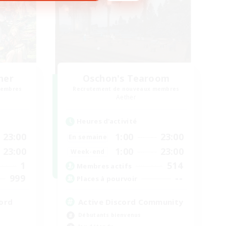
her
Oschon's Tearoom
membres
Recrutement de nouveaux membres
Aether
Heures d'activité
23:00
1:00
23:00
En semaine
23:00
1:00
23:00
Week-end
1
514
Membres actifs
999
--
Places à pourvoir
ord
Active Discord Community
Débutants bienvenus