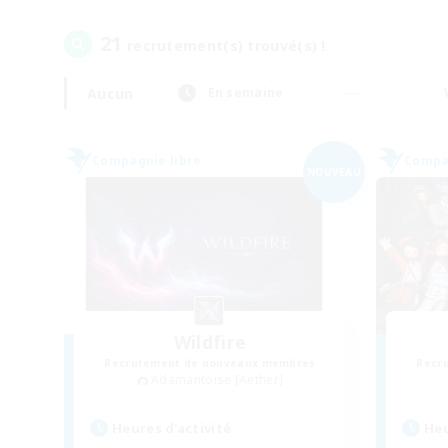
21
recrutement(s) trouvé(s) !
Aucun
En semaine
Compagnie libre
Compag
NOUVEAU
Wildfire
Recrutement de nouveaux membres
Recr
Adamantoise [Aether]
Heures d'activité
Heu