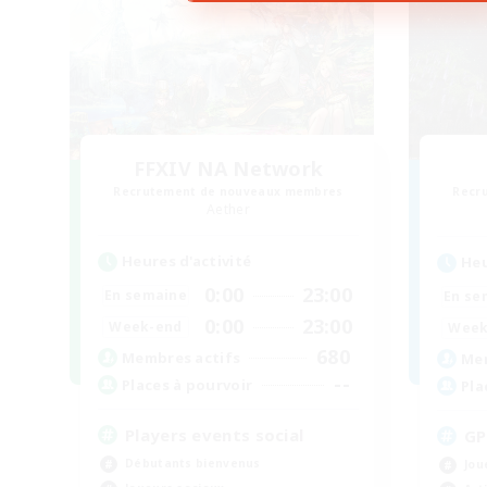
FFXIV NA Network
Recrutement de nouveaux membres
Recr
Aether
Heures d'activité
Heu
0:00
23:00
En semaine
En se
0:00
23:00
Week-end
Week
680
Membres actifs
Mem
--
Places à pourvoir
Pla
Players events social
GP
Débutants bienvenus
Jou