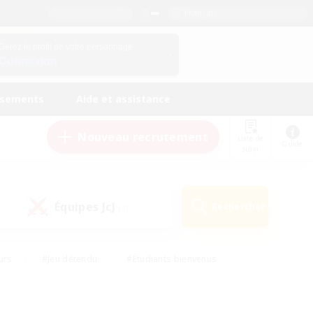
Français
Gérez le profil de votre personnage
Connexion
ssements
Aide et assistance
Nouveau recrutement
Liste de
Guide
suivi
Équipes JcJ
Rechercher
(1)
urs
#Jeu détendu
#Étudiants bienvenus
#Passe-temps/Intérêts
#Carte aux trésors
#Amateurs de JcJ
#Amateurs de mirage