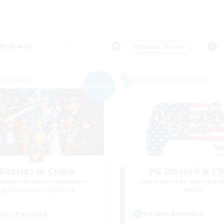
#Travailleurs bienvenus
Week-end
＃Joueurs sociaux
nie libre
Linkshell inter-Monde
NOUVEAU
Besties in Crime
PG Discord & C
utement de nouveaux membres
Recrutement de nouveaux 
Adamantoise [Aether]
Aether
Heures d'activité
res d'activité