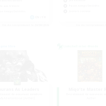
Jeu détendu
isans/Récolteurs
Passe-temps/Intérêts
te aux trésors
Joueurs sociaux
se-temps/Intérêts
EN / FR
Fin du recrutement le 26/08/2026
Fin du recrutement l
nie libre
Linkshell inter-Monde
nurans As Leaders
Miqo'te Master 
utement de nouveaux membres
Recrutement de nouveaux 
Adamantoise [Aether]
Aether