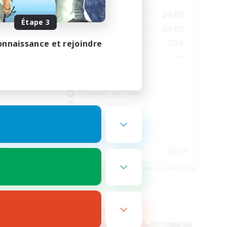
23:00
1:00
24:00
En semaine
Étape 3
23:00
1:00
24:00
Week-end
8
300
onnaissance et rejoindre
Membres actifs
999
--
Places à pourvoir
Europe
Débutants bienvenus
Contenu difficile
Joueurs sociaux
Événements joueurs
JA / EN
EN
e 01/09/2026
Fin du recrutement le 28/08/2026
Linkshell inter-Monde