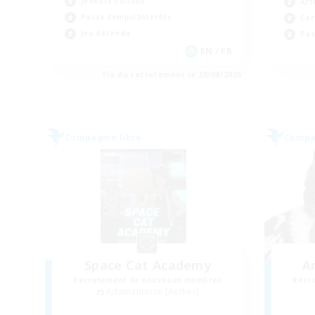
Joueurs sociaux
Art
Passe-temps/Intérêts
Car
Jeu détendu
Pas
EN / FR
Fin du recrutement le 28/08/2026
Compagnie libre
Compag
Space Cat Academy
A
Recrutement de nouveaux membres
Recr
Adamantoise [Aether]