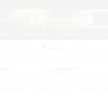
FFXIV
Guides du jeu
Communauté
Cla
Centre de données
Monde
Aether
Adamantoise
gnies
Linkshells et
LSIM
12)
(8)
rents bienvenus
#Amateurs de jeu de rôle
#Événements joue
#Jeu soutenu
#Artisans/Récolteurs
#Multilingue
s sociaux
#Débutants bienvenus
#Amateurs d'histoire