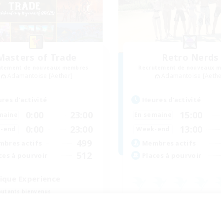
Masters of Trade
Retro Nerds
utement de nouveaux membres
Recrutement de nouveaux 
Adamantoise [Aether]
Adamantoise [Aethe
res d'activité
Heures d'activité
0:00
23:00
15:00
maine
En semaine
0:00
23:00
13:00
-end
Week-end
499
bres actifs
Membres actifs
512
ces à pourvoir
Places à pourvoir
ique Experience
utants bienvenus
Joueurs sociaux
isans/Récolteurs
Jeu détendu
nements joueurs