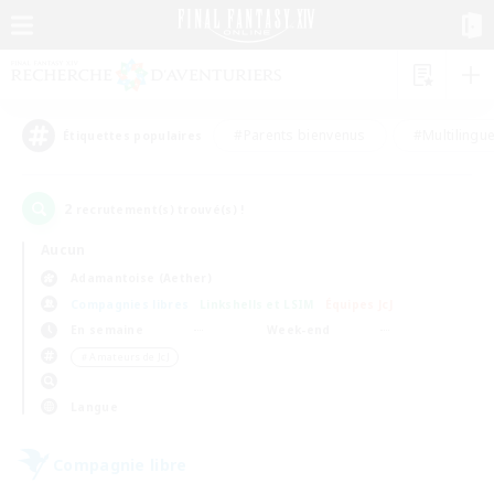
#Parents bienvenus
#Multilingu
Étiquettes populaires
2
recrutement(s) trouvé(s) !
Aucun
Adamantoise (Aether)
Compagnies libres
Linkshells et LSIM
Équipes JcJ
En semaine
Week-end
＃Amateurs de JcJ
Langue
Compagnie libre