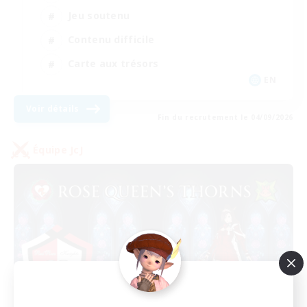
Jeu soutenu
Contenu difficile
Carte aux trésors
EN
Voir détails
Fin du recrutement le 04/09/2026
Équipe JcJ