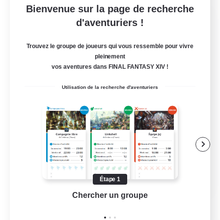
Bienvenue sur la page de recherche
Rose Queen's Thorns
d'aventuriers !
Recrutement de nouveaux membres
Aether
Trouvez le groupe de joueurs qui vous ressemble pour vivre
pleinement
10
Places à pourvoir
vos aventures dans FINAL FANTASY XIV !
Custom Matches
Utilisation de la recherche d'aventuriers
Amateurs de JcJ
Événements joueurs
Joueurs sociaux
Jeu détendu
EN
Étape 1
Chercher un groupe
Prend
Voir détails
Fin du recrutement le 12/08/2026