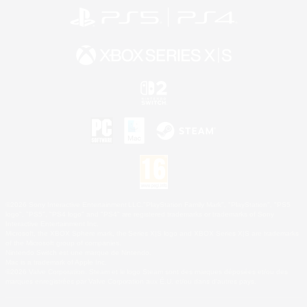
©2026 Sony Interactive Entertainment LLC."PlayStation Family Mark", "PlayStation", "PS5
logo", "PS5", "PS4 logo" and "PS4" are registered trademarks or trademarks of Sony
Interactive Entertainment Inc.
Microsoft, the XBOX Sphere mark, the Series X|S logo and XBOX Series X|S are trademarks
of the Microsoft group of companies.
Nintendo Switch est une marque de Nintendo.
Mac is a trademark of Apple Inc.
©2026 Valve Corporation. Steam et le logo Steam sont des marques déposées et/ou des
marques enregistrées par Valve Corporation aux É.U. et/ou dans d'autres pays.