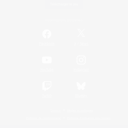
Télécharger le jeu
Informations officielles
/
Facebook
X
News
YouTube
Instagram
Twitch
Bluesky
Licence
Règles et politiques
Politique de confidentialité
Politique d'utilisation des cookies