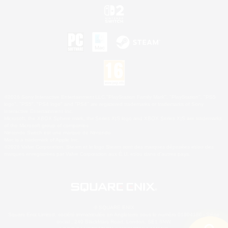
©2026 Sony Interactive Entertainment LLC."PlayStation Family Mark", "PlayStation", "PS5
logo", "PS5", "PS4 logo" and "PS4" are registered trademarks or trademarks of Sony
Interactive Entertainment Inc.
Microsoft, the XBOX Sphere mark, the Series X|S logo and XBOX Series X|S are trademarks
of the Microsoft group of companies.
Nintendo Switch est une marque de Nintendo.
Mac is a trademark of Apple Inc.
©2026 Valve Corporation. Steam et le logo Steam sont des marques déposées et/ou des
marques enregistrées par Valve Corporation aux É.U. et/ou dans d'autres pays.
© SQUARE ENIX
Square Enix Limited, société immatriculée en Angleterre sous le numéro 01804186 - Siège
social : 240 Blackfriars Road, London, SE1 8NW.