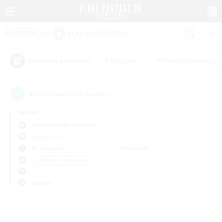
#Chasses
#Parents bienvenus
Étiquettes populaires
0
recrutement(s) trouvé(s) !
Aucun
Adamantoise (Aether)
Équipes JcJ
En semaine
Week-end
＃Étudiants bienvenus
Langue