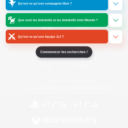
Qu'est-ce qu'une compagnie libre ?
/
Facebook
X
News
Que sont les linkshells et les linkshells inter-Monde ?
Qu'est-ce qu'une équipe JcJ ?
YouTube
Instagram
Commencer les recherches !
Twitch
Bluesky
Licence
Règles et politiques
Politique de confidentialité
Politique d'utilisation des cookies