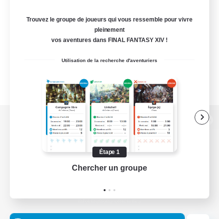
Trouvez le groupe de joueurs qui vous ressemble pour vivre
pleinement
vos aventures dans FINAL FANTASY XIV !
Utilisation de la recherche d'aventuriers
Version de bureau
Étape 1
Chercher un groupe
Prend
Télécharger le jeu
Informations officielles